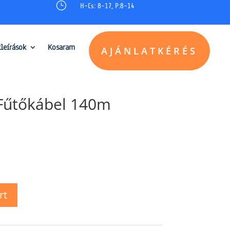
}
H-Cs: 8-17, P:8-14
kleírások
Kosaram
AJÁNLATKÉRÉS
 Fűtőkábel 140m
rt