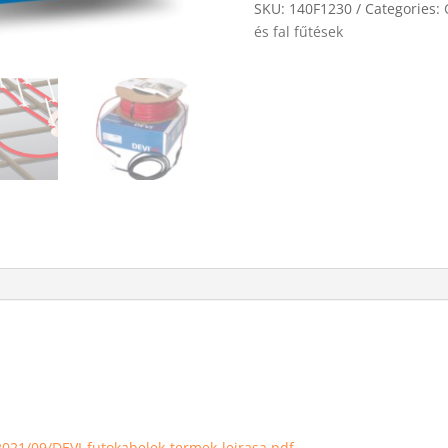
quantity
SKU:
140F1230
Categories:
és fal fűtések
2021/09/DEVI-futokabelek-termek-leirasa.pdf