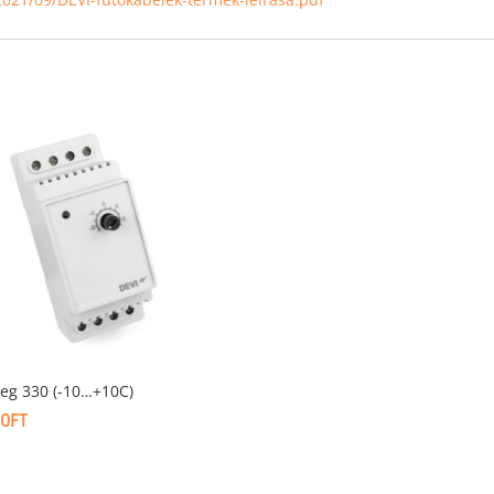
eg 330 (-10…+10C)
10
FT