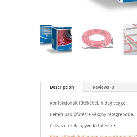
Description
Reviews (0)
Konfekcionált fűtőkábel, hideg véggel.
Beltéri padlófűtésre vékony rétegrendbe.
Csővezetékek fagyvédő fűtésére.
https://futokabel.hu/wp-content/uploads/