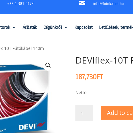

+36 1 381 0473
info@futokabel.hu
átorok
Árlisták
Cégünkről
Kapcsolat
Letöltések, termé
ex-10T Fűtőkábel 140m
DEVIflex-10T
187,730
FT
Nettó:
DEVIflex-
Add to ca
10T
Fűtőkábel
140m