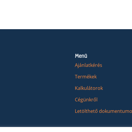
Menü
Ajánlatkérés
Termékek
Kalkulátorok
Cégünkről
Letölthető dokumentumo