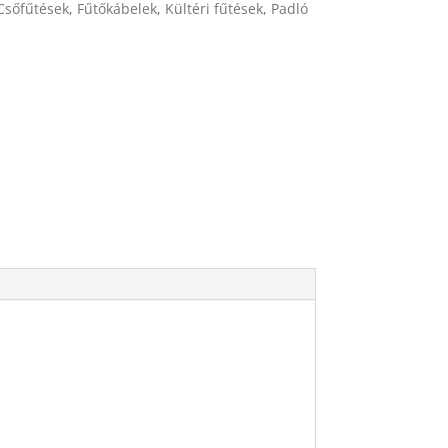
Csőfűtések
,
Fűtőkábelek
,
Kültéri fűtések
,
Padló