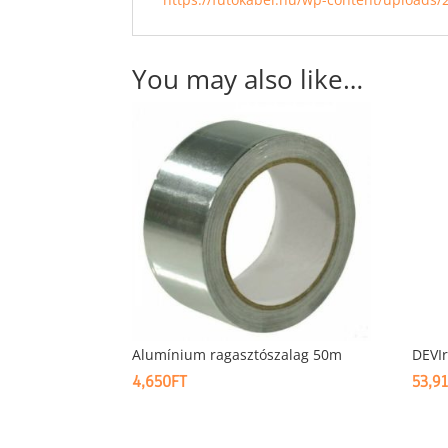
You may also like…
Alumínium ragasztószalag 50m
DEVIr
4,650
FT
53,9