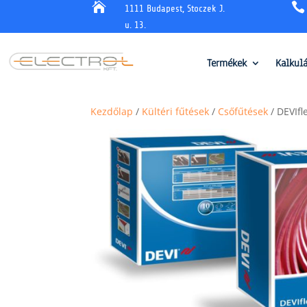


1111 Budapest, Stoczek J.
u. 13.
Termékek
Kalkul
Kezdőlap
/
Kültéri fűtések
/
Csőfűtések
/ DEVIfl