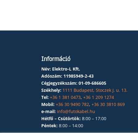
Információ
Név: Elektro-L Kft.
Adószám:
11985949-2-43
Cégjegyzékszám:
01-09-686605
Székhely:
1111 Budapest, Stoczek J. u. 13.
Tel:
+36 1 381 0473
,
+36 1 209 1274
Mobil:
+36 30 9490 782
,
+36 30 3810 869
e-mail:
info@futokabel.hu
Hétfő – Csütörtök:
8:00 – 17:00
Péntek:
8:00 – 14:00