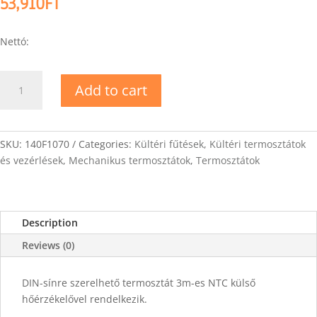
53,910
FT
Nettó:
DEVIreg
Add to cart
330
(-10...+10C)
quantity
SKU:
140F1070
Categories:
Kültéri fűtések
,
Kültéri termosztátok
és vezérlések
,
Mechanikus termosztátok
,
Termosztátok
Description
Reviews (0)
DIN-sínre szerelhető termosztát 3m-es NTC külső
hőérzékelővel rendelkezik.