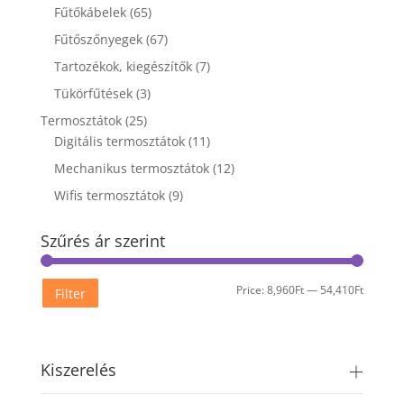
Fűtőkábelek
(65)
Fűtőszőnyegek
(67)
Tartozékok, kiegészítők
(7)
Tükörfűtések
(3)
Termosztátok
(25)
Digitális termosztátok
(11)
Mechanikus termosztátok
(12)
Wifis termosztátok
(9)
Szűrés ár szerint
Min
Max
Price:
8,960Ft
—
54,410Ft
Filter
price
price
Kiszerelés