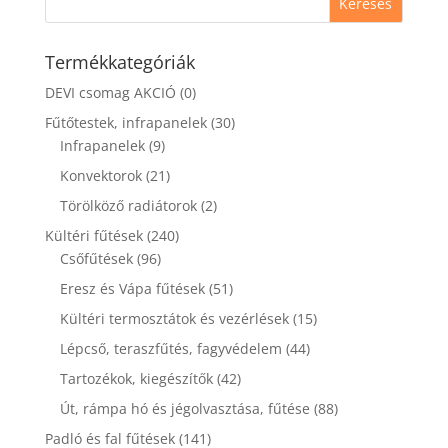
Termékkategóriák
DEVI csomag AKCIÓ
(0)
Fűtőtestek, infrapanelek
(30)
Infrapanelek
(9)
Konvektorok
(21)
Törölköző radiátorok
(2)
Kültéri fűtések
(240)
Csőfűtések
(96)
Eresz és Vápa fűtések
(51)
Kültéri termosztátok és vezérlések
(15)
Lépcső, teraszfűtés, fagyvédelem
(44)
Tartozékok, kiegészítők
(42)
Út, rámpa hó és jégolvasztása, fűtése
(88)
Padló és fal fűtések
(141)