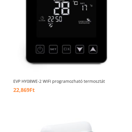
EVP HY08WE-2 WIFI programozható termosztát
22,869
Ft