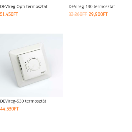
DEVIreg Opti termosztát
DEVIreg-130 termosztát
ORIGINAL
CURRENT
51,450
FT
33,260
FT
29,900
FT
PRICE
PRICE
WAS:
IS:
33,260FT.
29,900FT.
DEVIreg-530 termosztát
44,530
FT