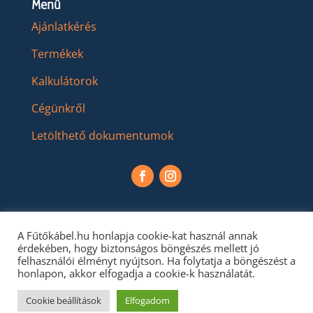
Menü
Ajánlatkérés
Termékek
Kalkulátorok
Cégünkről
Letölthető dokumentumok
A Fűtőkábel.hu honlapja cookie-kat használ annak
érdekében, hogy biztonságos böngészés mellett jó
felhasználói élményt nyújtson. Ha folytatja a böngészést a
honlapon, akkor elfogadja a cookie-k használatát.
Cookie beállítások
Elfogadom