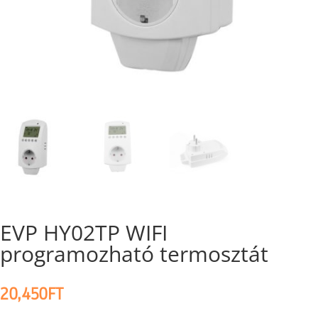
EVP HY02TP WIFI
programozható termosztát
20,450
FT