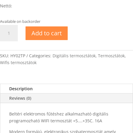
Nettó:
Available on backorder
EVP
Add to cart
HY02TP
WIFI
programozható
termosztát
SKU:
HY02TP
Categories:
Digitális termosztátok
,
Termosztátok
,
quantity
Wifis termosztátok
Description
Reviews (0)
Beltéri elektromos fűtéshez alkalmazható digitális
programozható WIFI termosztát +5....+35C. 16A
Modern formájú, elektronikus szobatermosztát amely