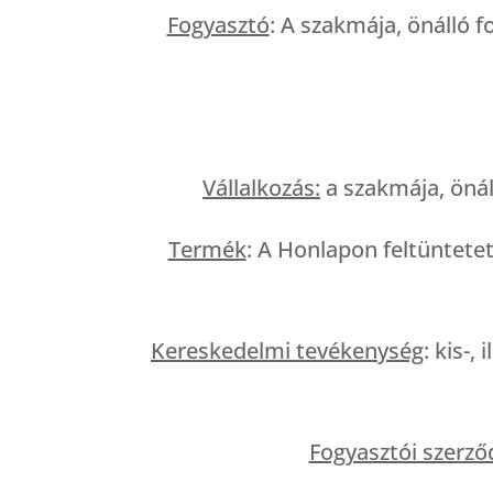
Fogyasztó
: A szakmája, önálló f
Vállalkozás:
a szakmája, önál
Termék
: A Honlapon feltüntetet
Kereskedelmi tevékenység
: kis-
Fogyasztói szerző