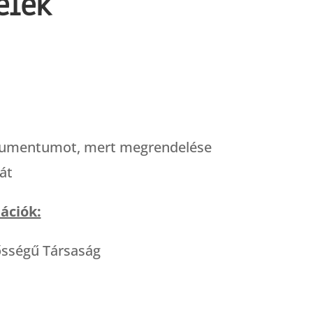
elek
 dokumentumot, mert megrendelése
át
ációk:
ősségű Társaság