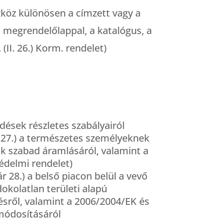
zköz különösen a címzett vagy a
 megrendelőlappal, a katalógus, a
(II. 26.) Korm. rendelet)
ődések részletes szabályairól
27.) a természetes személyeknek
ok szabad áramlásáról, valamint a
védelmi rendelet)
8.) a belső piacon belül a vevő
okolatlan területi alapú
sről, valamint a 2006/2004/EK és
 módosításáról