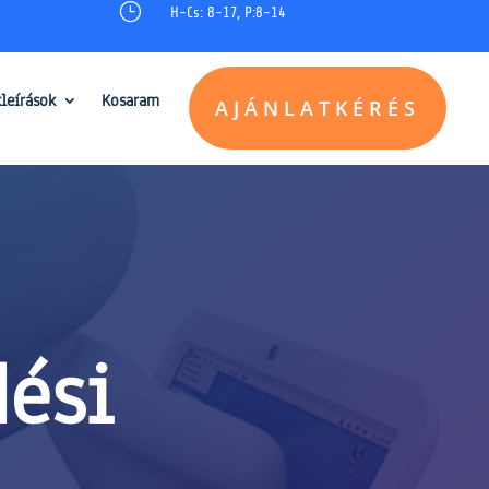
}
H-Cs: 8-17, P:8-14
kleírások
Kosaram
AJÁNLATKÉRÉS
dési