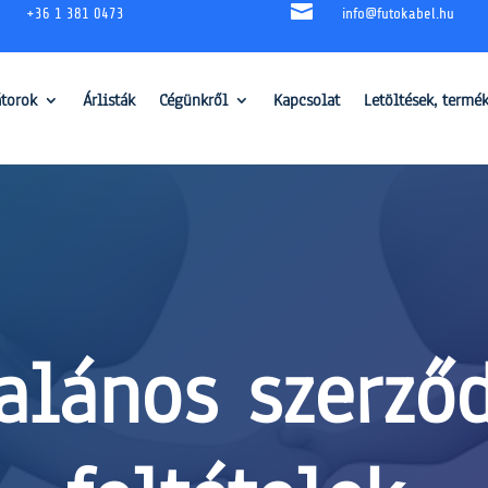

+36 1 381 0473
info@futokabel.hu
átorok
Árlisták
Cégünkről
Kapcsolat
Letöltések, termé
alános szerző