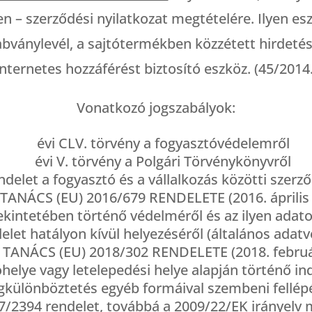
– szerződési nyilatkozat megtételére. Ilyen es
abványlevél, a sajtótermékben közzétett hirdetés
 internetes hozzáférést biztosító eszköz. (45/2014. 
Vonatkozó jogszabályok:
évi CLV. törvény a fogyasztóvédelemről
évi V. törvény a Polgári Törvénykönyvről
endelet a fogyasztó és a vállalkozás közötti szerz
NÁCS (EU) 2016/679 RENDELETE (2016. április 
ekintetében történő védelméről és az ilyen adat
elet hatályon kívül helyezéséről (általános adat
NÁCS (EU) 2018/302 RENDELETE (2018. február 2
helye vagy letelepedési helye alapján történő ind
gkülönböztetés egyéb formáival szembeni fellépé
17/2394 rendelet, továbbá a 2009/22/EK irányelv