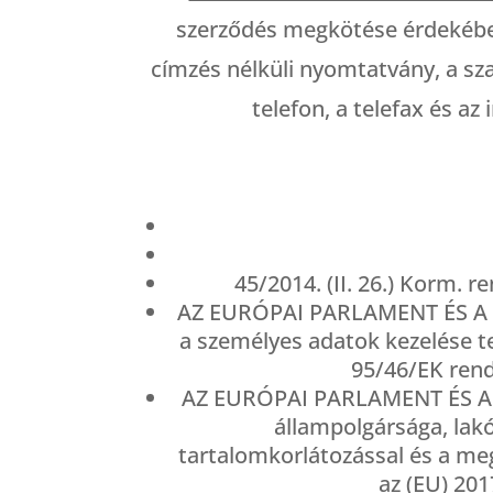
szerződés megkötése érdekében 
címzés nélküli nyomtatvány, a sz
telefon, a telefax és az
45/2014. (II. 26.) Korm. r
AZ EURÓPAI PARLAMENT ÉS A TA
a személyes adatok kezelése t
95/46/EK rend
AZ EURÓPAI PARLAMENT ÉS A TA
állampolgársága, lakó
tartalomkorlátozással és a me
az (EU) 20