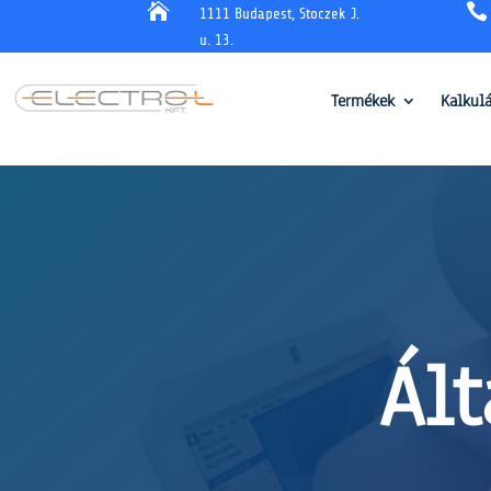


1111 Budapest, Stoczek J.
u. 13.
Termékek
Kalkul
Ált