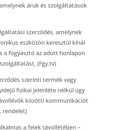
 amelynek áruk és szolgáltatások
olgáltatási szerződés, amelynek
onikus eszközön keresztül kínál
és a fogyasztó az adott honlapon
zolgáltatást, (Fgy.tv)
erződés szerinti termék vagy
dejű fizikai jelenléte nélkül úgy
távollévők közötti kommunikációt
. rendelet)
alkalmas a felek távollétében –