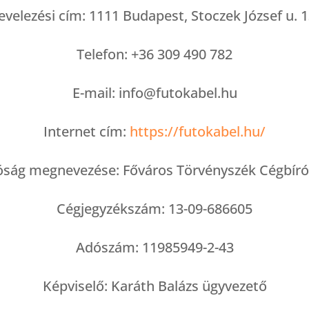
evelezési cím: 1111 Budapest, Stoczek József u. 1
Telefon: +36 309 490 782
E-mail: info@futokabel.hu
Internet cím:
https://futokabel.hu/
róság megnevezése: Főváros Törvényszék Cégbír
Cégjegyzékszám: 13-09-686605
Adószám: 11985949-2-43
Képviselő: Karáth Balázs ügyvezető