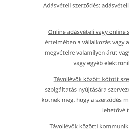
Adásvételi szerződés
: adásvétel
Online adásvételi vagy online 
értelmében a vállalkozás vagy 
megvételre valamilyen árut vagy
vagy egyéb elektronik
Távollévők között kötött sz
szolgáltatás nyújtására szerveze
kötnek meg, hogy a szerződés me
lehetővé t
Távollévők közötti kommuniká