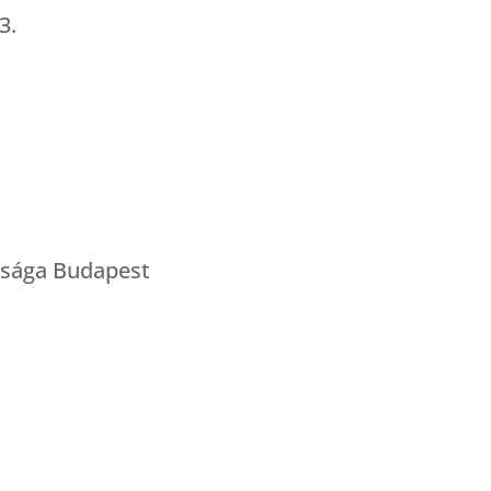
3.
ósága Budapest