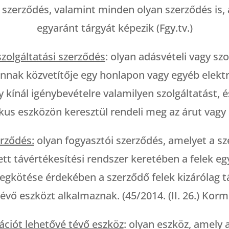
i szerződés, valamint minden olyan szerződés is,
egyaránt tárgyát képezik (Fgy.tv.)
szolgáltatási szerződés
: olyan adásvételi vagy sz
annak közvetítője egy honlapon vagy egyéb elektr
 kínál igénybevételre valamilyen szolgáltatást, 
us eszközön keresztül rendeli meg az árut vagy s
erződés:
olyan fogyasztói szerződés, amelyet a sz
tt távértékesítési rendszer keretében a felek egyi
gkötése érdekében a szerződő felek kizárólag 
évő eszközt alkalmaznak. (45/2014. (II. 26.) Korm
ciót lehetővé tévő eszköz
: olyan eszköz, amely 