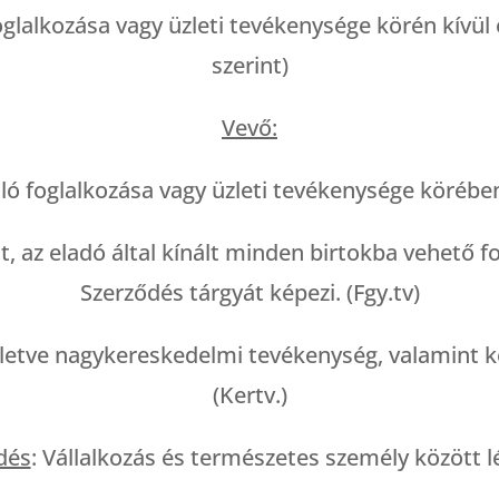
oglalkozása vagy üzleti tevékenysége körén kívül
szerint)
Vevő:
ló foglalkozása vagy üzleti tevékenysége körében 
t, az eladó által kínált minden birtokba vehető 
Szerződés tárgyát képezi. (Fgy.tv)
, illetve nagykereskedelmi tevékenység, valamint
(Kertv.)
dés
: Vállalkozás és természetes személy között l