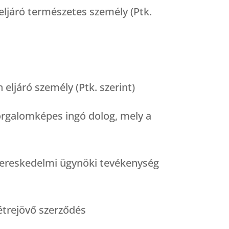
 eljáró természetes személy (Ptk.
eljáró személy (Ptk. szerint)
forgalomképes ingó dolog, mely a
 kereskedelmi ügynöki tevékenység
étrejövő szerződés