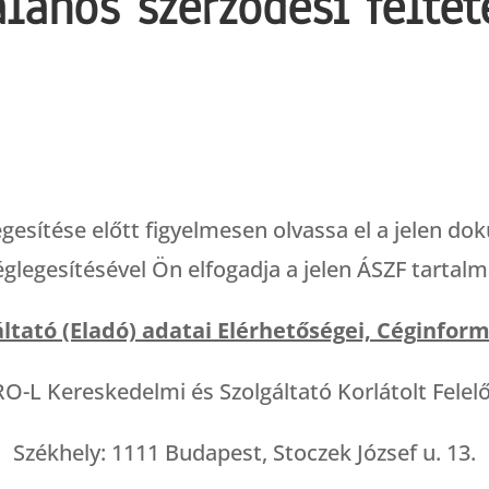
alános szerződési feltét
gesítése előtt figyelmesen olvassa el a jelen
églegesítésével Ön elfogadja a jelen ÁSZF tartalm
áltató (Eladó) adatai Elérhetőségei, Céginform
O-L Kereskedelmi és Szolgáltató Korlátolt Felel
Székhely: 1111 Budapest, Stoczek József u. 13.