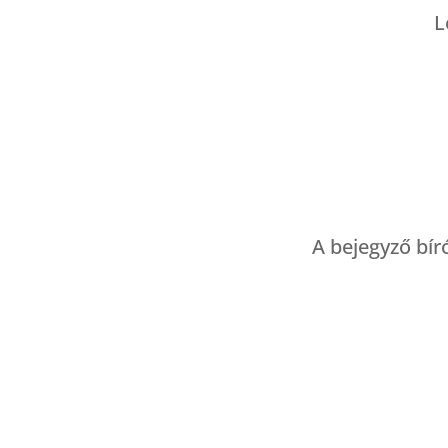
L
A bejegyző bí