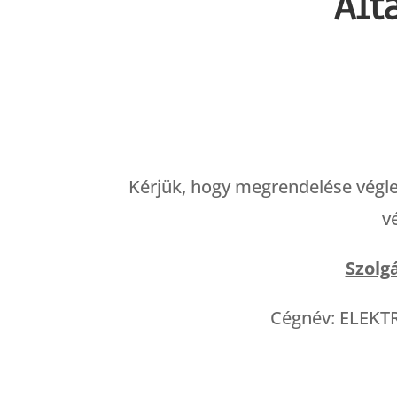
Ált
Kérjük, hogy megrendelése végle
v
Szolg
Cégnév: ELEKTR