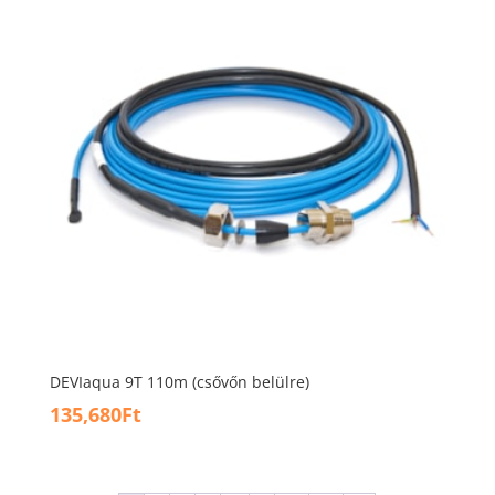
DEVIaqua 9T 110m (csővőn belülre)
135,680
Ft