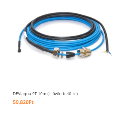
DEVIaqua 9T 10m (csővőn belülre)
59,820
Ft