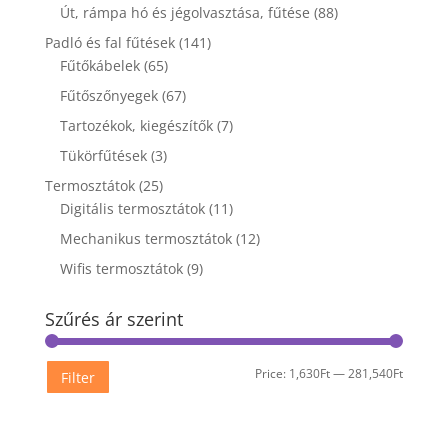
Út, rámpa hó és jégolvasztása, fűtése
(88)
Padló és fal fűtések
(141)
Fűtőkábelek
(65)
Fűtőszőnyegek
(67)
Tartozékok, kiegészítők
(7)
Tükörfűtések
(3)
Termosztátok
(25)
Digitális termosztátok
(11)
Mechanikus termosztátok
(12)
Wifis termosztátok
(9)
Szűrés ár szerint
Min
Max
Price:
1,630Ft
—
281,540Ft
Filter
price
price