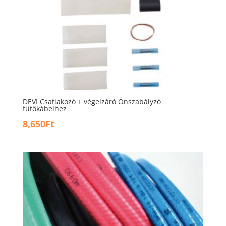
DEVI Csatlakozó + végelzáró Önszabályzó
fűtőkábelhez
8,650
Ft