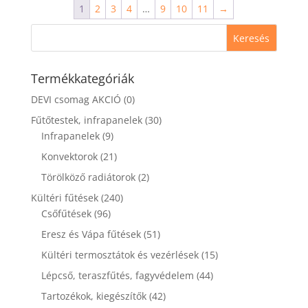
1
2
3
4
…
9
10
11
→
Termékkategóriák
DEVI csomag AKCIÓ
(0)
Fűtőtestek, infrapanelek
(30)
Infrapanelek
(9)
Konvektorok
(21)
Törölköző radiátorok
(2)
Kültéri fűtések
(240)
Csőfűtések
(96)
Eresz és Vápa fűtések
(51)
Kültéri termosztátok és vezérlések
(15)
Lépcső, teraszfűtés, fagyvédelem
(44)
Tartozékok, kiegészítők
(42)