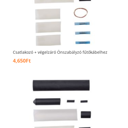
Csatlakozó + végelzáró Önszabályzó fűtőkábelhez
4,650
Ft