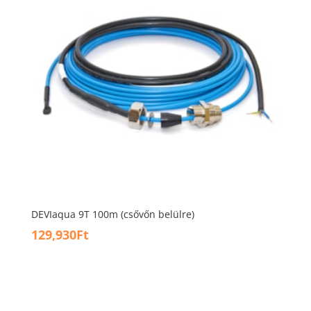
DEVIaqua 9T 100m (csővőn belülre)
129,930
Ft