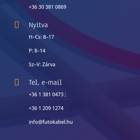
+36 30 381 0869

Nyitva
H–Cs: 8–17
P: 8–14
Sz–V: Zárva

Tel, e-mail
+36 1 381 0473 ;
+36 1 209 1274
info@futokabel.hu