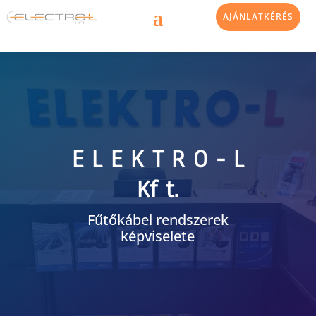
AJÁNLATKÉRÉS
E L E K T R O - L
Kf t.
Fűtőkábel rendszerek
képviselete