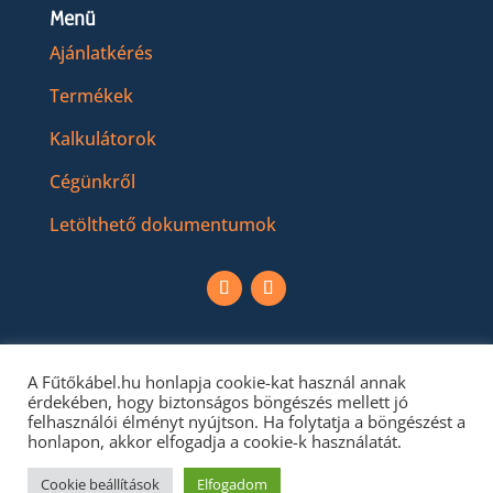
Menü
Ajánlatkérés
Termékek
Kalkulátorok
Cégünkről
Letölthető dokumentumok
A Fűtőkábel.hu honlapja cookie-kat használ annak
érdekében, hogy biztonságos böngészés mellett jó
felhasználói élményt nyújtson. Ha folytatja a böngészést a
honlapon, akkor elfogadja a cookie-k használatát.
Cookie beállítások
Elfogadom