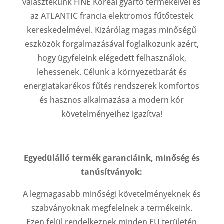
választékunk FINE Koreai gyártó termékeivel és
az ATLANTIC francia elektromos fűtőtestek
kereskedelmével. Kizárólag magas minőségű
eszközök forgalmazásával foglalkozunk azért,
hogy ügyfeleink elégedett felhasználok,
lehessenek. Célunk a környezetbarát és
energiatakarékos fűtés rendszerek komfortos
és hasznos alkalmazása a modern kór
követelményeihez igazítva!
Egyedülálló termék garanciáink, minőség és
tanúsítványok:
A legmagasabb minőségi követelményeknek és
szabványoknak megfelelnek a termékeink.
Ezen felül rendelkeznek minden EU területén