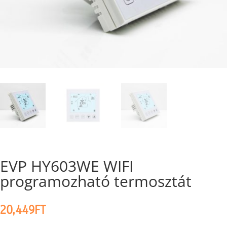
EVP HY603WE WIFI
programozható termosztát
20,449
FT