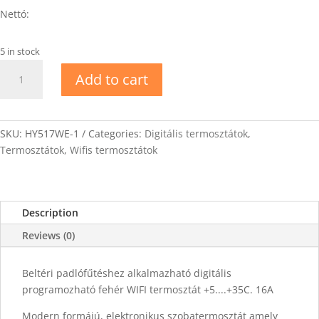
Nettó:
5 in stock
EVP
Add to cart
HY603WE
WIFI
programozható
termosztát
SKU:
HY517WE-1
Categories:
Digitális termosztátok
,
quantity
Termosztátok
,
Wifis termosztátok
Description
Reviews (0)
Beltéri padlófűtéshez alkalmazható digitális
programozható fehér WIFI termosztát +5....+35C. 16A
Modern formájú, elektronikus szobatermosztát amely