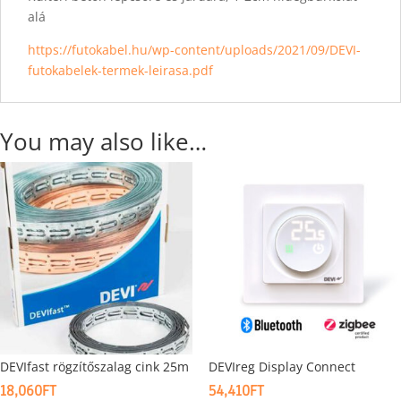
alá
https://futokabel.hu/wp-content/uploads/2021/09/DEVI-
futokabelek-termek-leirasa.pdf
You may also like…
DEVIfast rögzítőszalag cink 25m
DEVIreg Display Connect
18,060
FT
54,410
FT