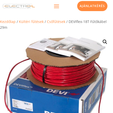
AJÁNLATKÉRÉS
Kezdőlap
/
Kültéri fűtések
/
Csőfűtések
/ DEVIflex-18T Fűtőkábel
29m