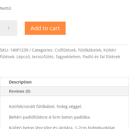
Nettó:
DEVIflex-
Add to cart
18T
Fűtőkábel
29m
quantity
SKU:
140F1239
Categories:
Csőfűtések
,
Fűtőkábelek
,
Kültéri
fűtések
,
Lépcső, teraszfűtés, fagyvédelem
,
Padló és fal fűtések
Description
Reviews (0)
Konfekcionált fűtőkábel, hideg véggel.
Beltéri padlófűtésre 4-5cm beton padlóba
Kültéri beton lépcsőre és járdára, 1-2cm hidegburkolat