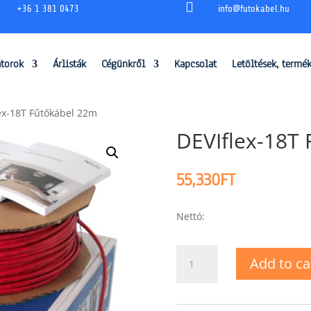

+36 1 381 0473
info@futokabel.hu
átorok
Árlisták
Cégünkről
Kapcsolat
Letöltések, termé
ex-18T Fűtőkábel 22m
DEVIflex-18T
55,330
FT
Nettó:
DEVIflex-
Add to ca
18T
Fűtőkábel
22m