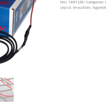
quantity
SKU:
140F1238
Categories:
Lépcső, teraszfűtés, fagyvéd