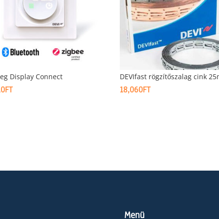
eg Display Connect
DEVIfast rögzítőszalag cink 2
10
FT
18,060
FT
Menü