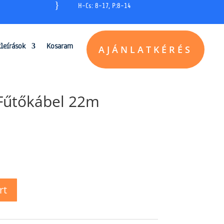
}
H-Cs: 8-17, P:8-14
kleírások
Kosaram
AJÁNLATKÉRÉS
 Fűtőkábel 22m
rt