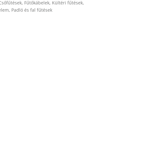
Csőfűtések
,
Fűtőkábelek
,
Kültéri fűtések
,
elem
,
Padló és fal fűtések