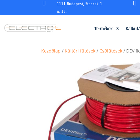


1111 Budapest, Stoczek J.
u. 13.
Termékek
Kalkul
Kezdőlap
/
Kültéri fűtések
/
Csőfűtések
/ DEVIfl