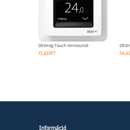
DEVIreg Touch termosztát
DEVIr
71,410
FT
54,4
Információ