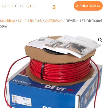
AJÁNLATKÉRÉS
Kezdőlap
/
Kültéri fűtések
/
Csőfűtések
/ DEVIflex-18T Fűtőkábel
59m