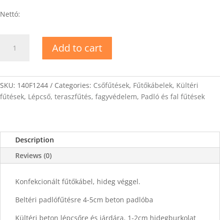
Nettó:
DEVIflex-
Add to cart
18T
Fűtőkábel
59m
quantity
SKU:
140F1244
Categories:
Csőfűtések
,
Fűtőkábelek
,
Kültéri
fűtések
,
Lépcső, teraszfűtés, fagyvédelem
,
Padló és fal fűtések
Description
Reviews (0)
Konfekcionált fűtőkábel, hideg véggel.
Beltéri padlófűtésre 4-5cm beton padlóba
Kültéri beton lépcsőre és járdára, 1-2cm hidegburkolat