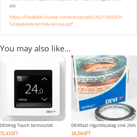
alá
https://futokabel.hu/wp-content/uploads/2021/09/DEVI-
futokabelek-termek-leirasa.pdf
You may also like…
DEVIreg Touch termosztát
DEVIfast rögzítőszalag cink 25m
71,410
FT
18,060
FT