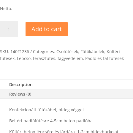
Nettó:
DEVIflex-
Add to cart
18T
Fűtőkábel
10m
quantity
SKU:
140F1236
Categories:
Csőfűtések
,
Fűtőkábelek
,
Kültéri
fűtések
,
Lépcső, teraszfűtés, fagyvédelem
,
Padló és fal fűtések
Description
Reviews (0)
Konfekcionált fűtőkábel, hideg véggel.
Beltéri padlófűtésre 4-5cm beton padlóba
Kültéri beton lépcsőre és járdára, 1-2cm hidegburkolat