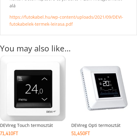
alá
https://futokabel.hu/wp-content/uploads/2021/09/DEVI-
futokabelek-termek-leirasa.pdf
You may also like…
DEVIreg Touch termosztát
DEVIreg Opti termosztát
71,410
FT
51,450
FT