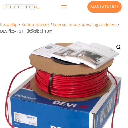
AJÁNLATKÉRÉS
Kezdőlap
/
Kültéri fűtések
/
Lépcső, teraszfűtés, fagyvédelem
/
DEVIflex-18T Fűtőkábel 10m