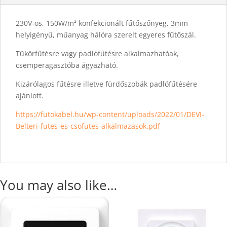
230V-os, 150W/m² konfekcionált fűtőszőnyeg, 3mm
helyigényű, műanyag hálóra szerelt egyeres fűtőszál.
Tükörfűtésre vagy padlófűtésre alkalmazhatóak,
csemperagasztóba ágyazható.
Kizárólagos fűtésre illetve fürdőszobák padlófűtésére
ajánlott.
https://futokabel.hu/wp-content/uploads/2022/01/DEVI-
Belteri-futes-es-csofutes-alkalmazasok.pdf
You may also like…