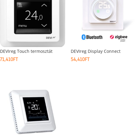
DEVIreg Touch termosztát
DEVIreg Display Connect
71,410
FT
54,410
FT