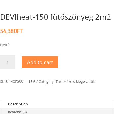
DEVIheat-150 fűtőszőnyeg 2m2
54,380
FT
Nettó:
DEVIheat-
Add to cart
150
fűtőszőnyeg
2m2
quantity
SKU:
140F0331 - 15%
Category:
Tartozékok, kiegészítők
Description
Reviews (0)