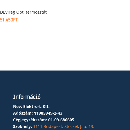
DEVIreg Opti termosztát
51,450
FT
Információ
Név: Elektro-L Kft.
Adószám:
11985949-2-43
Cégjegyzékszám:
01-09-686605
Székhely:
1111 Budapest, Stoczek J. u. 13.