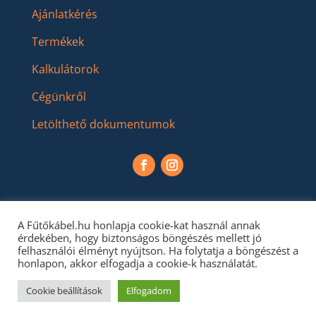
Ajánlatkérés
Termékek
Kalkulátorok
Cégünkről
Letölthető dokumentumok
A Fűtőkábel.hu honlapja cookie-kat használ annak
érdekében, hogy biztonságos böngészés mellett jó
felhasználói élményt nyújtson. Ha folytatja a böngészést a
honlapon, akkor elfogadja a cookie-k használatát.
Cookie beállítások
Elfogadom