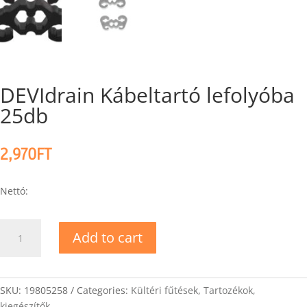
DEVIdrain Kábeltartó lefolyóba
25db
2,970
FT
Nettó:
DEVIdrain
Add to cart
Kábeltartó
lefolyóba
25db
quantity
SKU:
19805258
Categories:
Kültéri fűtések
,
Tartozékok,
kiegészítők