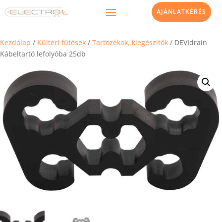
AJÁNLATKÉRÉS
Kezdőlap
/
Kültéri fűtések
/
Tartozékok, kiegészítők
/ DEVIdrain
Kábeltartó lefolyóba 25db