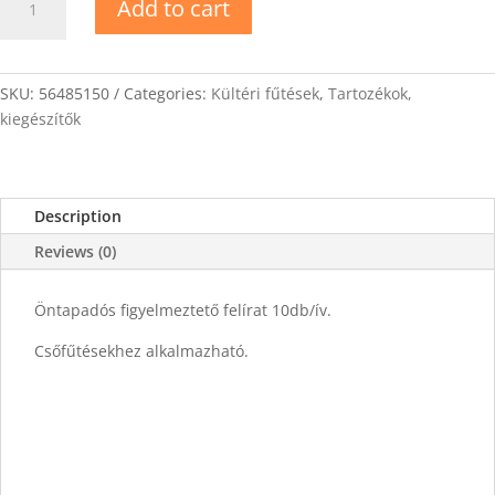
Add to cart
felírat
10db/
ív
quantity
SKU:
56485150
Categories:
Kültéri fűtések
,
Tartozékok,
kiegészítők
Description
Reviews (0)
Öntapadós figyelmeztető felírat 10db/ív.
Csőfűtésekhez alkalmazható.