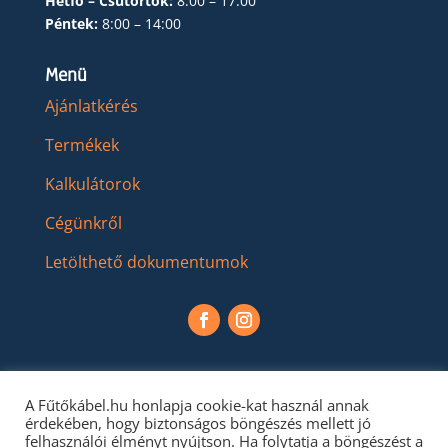
Hétfő – Csütörtök:
8:00 – 17:00
Péntek:
8:00 – 14:00
Menü
Ajánlatkérés
Termékek
Kalkulátorok
Cégünkről
Letölthető dokumentumok
A Fűtőkábel.hu honlapja cookie-kat használ annak
érdekében, hogy biztonságos böngészés mellett jó
felhasználói élményt nyújtson. Ha folytatja a böngészést a