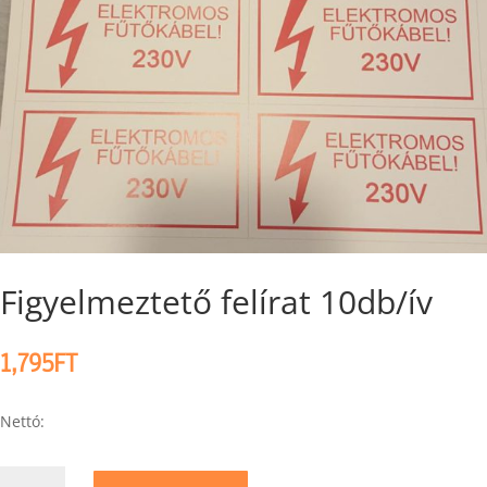
Figyelmeztető felírat 10db/ív
1,795
FT
Nettó:
Figyelmeztető