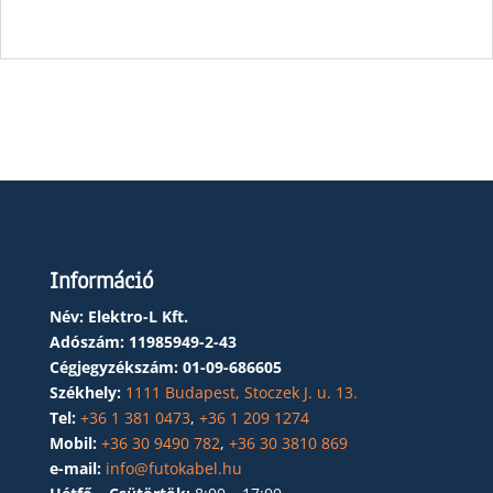
Információ
Név: Elektro-L Kft.
Adószám:
11985949-2-43
Cégjegyzékszám:
01-09-686605
Székhely:
1111 Budapest, Stoczek J. u. 13.
Tel:
+36 1 381 0473
,
+36 1 209 1274
Mobil:
+36 30 9490 782
,
+36 30 3810 869
e-mail:
info@futokabel.hu