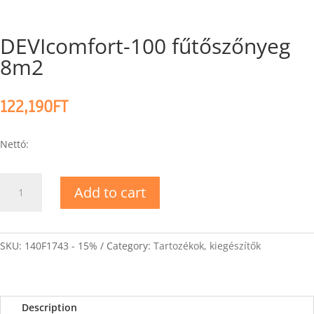
DEVIcomfort-100 fűtőszőnyeg
8m2
122,190
FT
Nettó:
DEVIcomfort-
Add to cart
100
fűtőszőnyeg
8m2
quantity
SKU:
140F1743 - 15%
Category:
Tartozékok, kiegészítők
Description