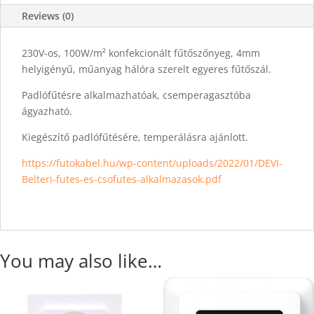
Reviews (0)
230V-os, 100W/m² konfekcionált fűtőszőnyeg, 4mm
helyigényű, műanyag hálóra szerelt egyeres fűtőszál.
Padlófűtésre alkalmazhatóak, csemperagasztóba
ágyazható.
Kiegészítő padlófűtésére, temperálásra ajánlott.
https://futokabel.hu/wp-content/uploads/2022/01/DEVI-
Belteri-futes-es-csofutes-alkalmazasok.pdf
You may also like…