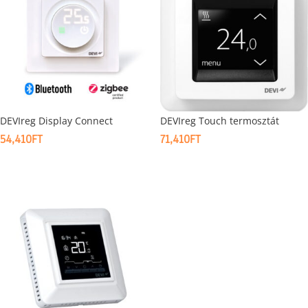
DEVIreg Display Connect
DEVIreg Touch termosztát
54,410
FT
71,410
FT