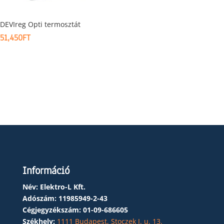
DEVIreg Opti termosztát
51,450
FT
Információ
Név: Elektro-L Kft.
Adószám:
11985949-2-43
Cégjegyzékszám:
01-09-686605
Székhely:
1111 Budapest, Stoczek J. u. 13.