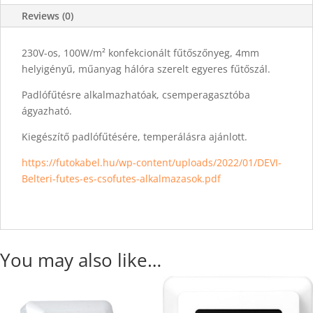
Reviews (0)
230V-os, 100W/m² konfekcionált fűtőszőnyeg, 4mm
helyigényű, műanyag hálóra szerelt egyeres fűtőszál.
Padlófűtésre alkalmazhatóak, csemperagasztóba
ágyazható.
Kiegészítő padlófűtésére, temperálásra ajánlott.
https://futokabel.hu/wp-content/uploads/2022/01/DEVI-
Belteri-futes-es-csofutes-alkalmazasok.pdf
You may also like…