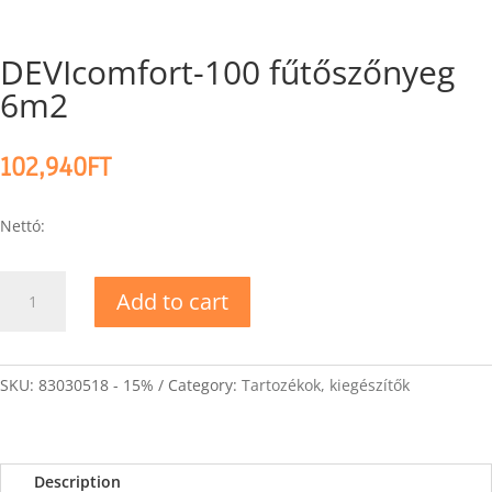
DEVIcomfort-100 fűtőszőnyeg
6m2
102,940
FT
Nettó:
DEVIcomfort-
Add to cart
100
fűtőszőnyeg
6m2
quantity
SKU:
83030518 - 15%
Category:
Tartozékok, kiegészítők
Description