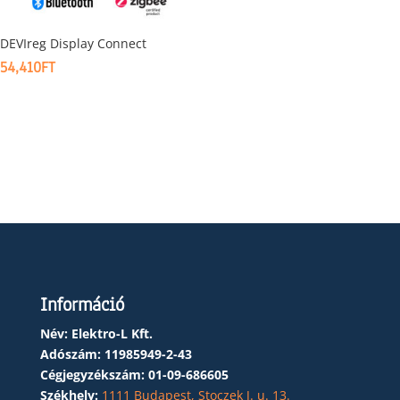
DEVIreg Display Connect
54,410
FT
Információ
Név: Elektro-L Kft.
Adószám:
11985949-2-43
Cégjegyzékszám:
01-09-686605
Székhely:
1111 Budapest, Stoczek J. u. 13.