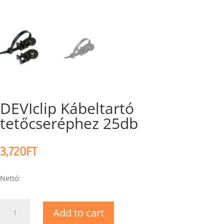
DEVIclip Kábeltartó
tetőcseréphez 25db
3,720
FT
Nettó:
DEVIclip
Add to cart
Kábeltartó