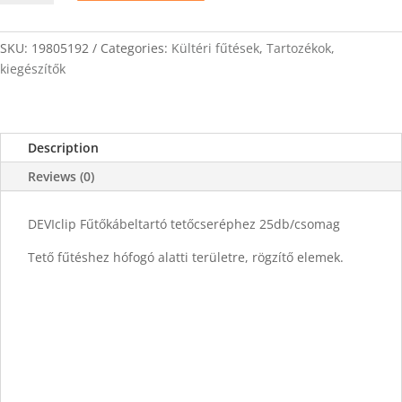
tetőcseréphez
25db
quantity
SKU:
19805192
Categories:
Kültéri fűtések
,
Tartozékok,
kiegészítők
Description
Reviews (0)
DEVIclip Fűtőkábeltartó tetőcseréphez 25db/csomag
Tető fűtéshez hófogó alatti területre, rögzítő elemek.