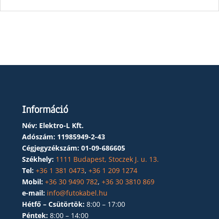
Információ
Név: Elektro-L Kft.
Adószám:
11985949-2-43
Cégjegyzékszám:
01-09-686605
Székhely:
1111 Budapest, Stoczek J. u. 13.
Tel:
+36 1 381 0473
,
+36 1 209 1274
Mobil:
+36 30 9490 782
,
+36 30 3810 869
e-mail:
info@futokabel.hu
Hétfő – Csütörtök:
8:00 – 17:00
Péntek:
8:00 – 14:00