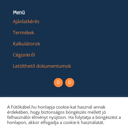
Menü
Ajánlatkérés
Termékek
Kalkulátorok
Cégünkről
Letölthető dokumentumok
A Fűtőkábel.hu honlapja cookie-kat használ annak
érdekében, hogy biztonságos böngészés mellett jó
felhasználói élményt nyújtson. Ha folytatja a böngészést a
honlapon, akkor elfogadja a cookie-k használatát.