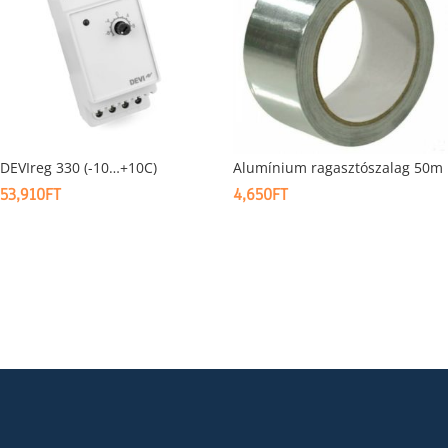
DEVIreg 330 (-10…+10C)
Alumínium ragasztószalag 50m
53,910
FT
4,650
FT