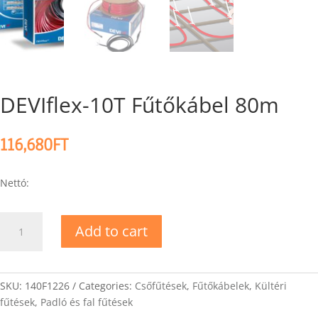
DEVIflex-10T Fűtőkábel 80m
116,680
FT
Nettó:
DEVIflex-
Add to cart
10T
Fűtőkábel
80m
quantity
SKU:
140F1226
Categories:
Csőfűtések
,
Fűtőkábelek
,
Kültéri
fűtések
,
Padló és fal fűtések