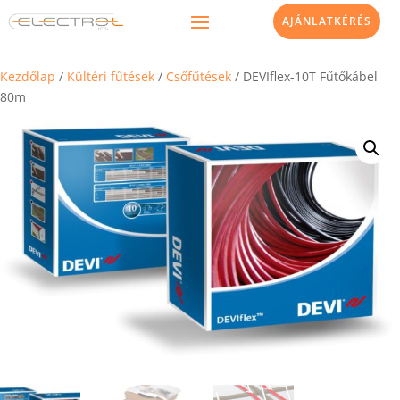
AJÁNLATKÉRÉS
Kezdőlap
/
Kültéri fűtések
/
Csőfűtések
/ DEVIflex-10T Fűtőkábel
80m