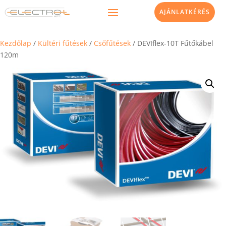
AJÁNLATKÉRÉS
Kezdőlap
/
Kültéri fűtések
/
Csőfűtések
/ DEVIflex-10T Fűtőkábel
120m