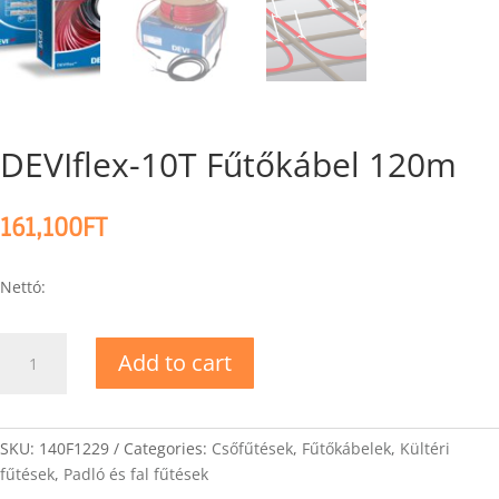
DEVIflex-10T Fűtőkábel 120m
161,100
FT
Nettó:
DEVIflex-
Add to cart
10T
Fűtőkábel
120m
quantity
SKU:
140F1229
Categories:
Csőfűtések
,
Fűtőkábelek
,
Kültéri
fűtések
,
Padló és fal fűtések