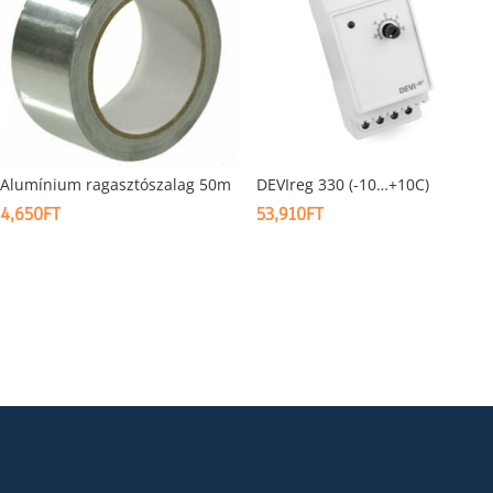
Alumínium ragasztószalag 50m
DEVIreg 330 (-10…+10C)
4,650
FT
53,910
FT