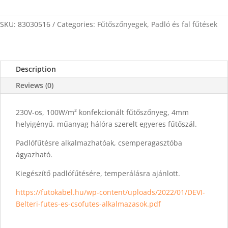
fűtőszőnyeg
5m2
quantity
SKU:
83030516
Categories:
Fűtőszőnyegek
,
Padló és fal fűtések
Description
Reviews (0)
230V-os, 100W/m² konfekcionált fűtőszőnyeg, 4mm
helyigényű, műanyag hálóra szerelt egyeres fűtőszál.
Padlófűtésre alkalmazhatóak, csemperagasztóba
ágyazható.
Kiegészítő padlófűtésére, temperálásra ajánlott.
https://futokabel.hu/wp-content/uploads/2022/01/DEVI-
Belteri-futes-es-csofutes-alkalmazasok.pdf