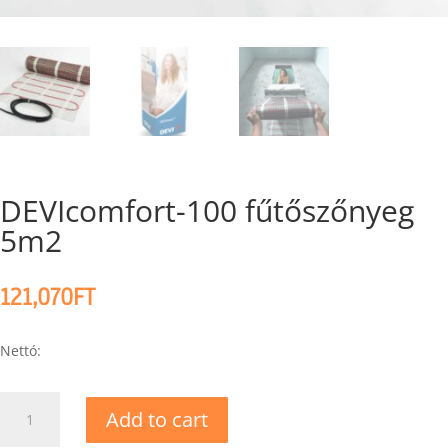
DEVIcomfort-100 fűtőszőnyeg
5m2
121,070
FT
Nettó:
DEVIcomfort-
Add to cart
100