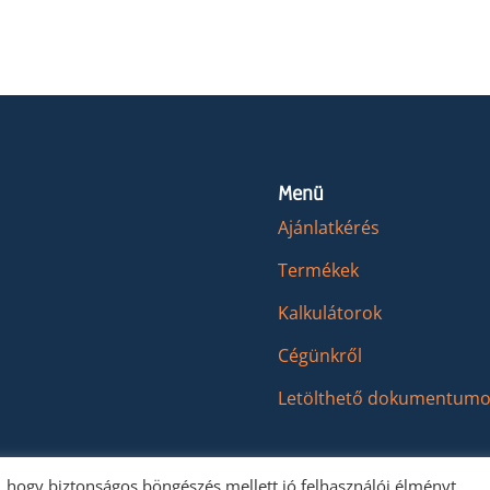
Menü
Ajánlatkérés
Termékek
Kalkulátorok
Cégünkről
Letölthető dokumentumo
 hogy biztonságos böngészés mellett jó felhasználói élményt