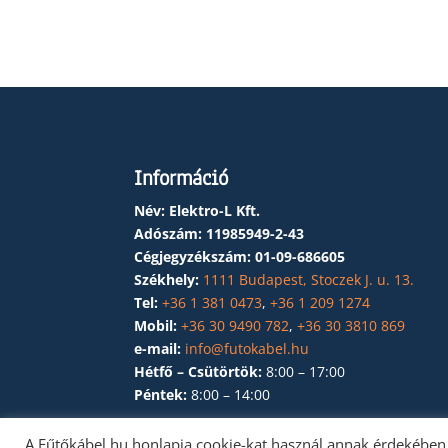
Információ
Név: Elektro-L Kft.
Adószám:
11985949-2-43
Cégjegyzékszám:
01-09-686605
Székhely:
1111 Budapest, Stoczek J. u. 13.
Tel:
+36 1 381 0473
,
+36 1 209 1274
Mobil:
+36 30 9490 782
,
+36 30 3810 869
e-mail:
info@futokabel.hu
Hétfő – Csütörtök:
8:00 – 17:00
Péntek:
8:00 – 14:00
A Fűtőkábel.hu honlapja cookie-kat használ annak érdekében,