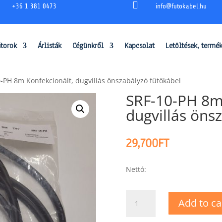

+36 1 381 0473
info@futokabel.hu
átorok
Árlisták
Cégünkről
Kapcsolat
Letöltések, termé
-PH 8m Konfekcionált, dugvillás önszabályzó fűtőkábel
SRF-10-PH 8m
dugvillás öns
29,700
FT
Nettó:
SRF-
Add to ca
10-
PH