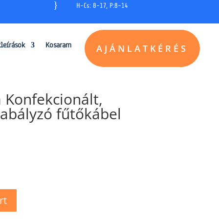
}
H-Cs: 8-17, P:8-14
kleírások
Kosaram
AJÁNLATKÉRÉS
 Konfekcionált,
zabályzó fűtőkábel
rt