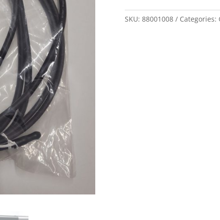
8m
Konfekcionált,
SKU:
88001008
Categories:
dugvillás
önszabályzó
fűtőkábel
quantity