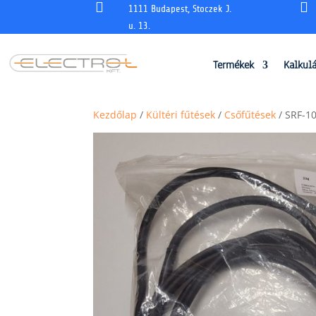


1111 Budapest, Stoczek J.
u. 13.
Termékek
Kalkul
Kezdőlap
/
Kültéri fűtések
/
Csőfűtések
/ SRF-10