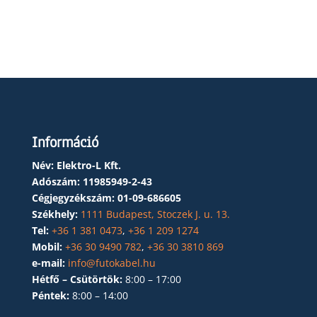
Információ
Név: Elektro-L Kft.
Adószám:
11985949-2-43
Cégjegyzékszám:
01-09-686605
Székhely:
1111 Budapest, Stoczek J. u. 13.
Tel:
+36 1 381 0473
,
+36 1 209 1274
Mobil:
+36 30 9490 782
,
+36 30 3810 869
e-mail:
info@futokabel.hu
Hétfő – Csütörtök:
8:00 – 17:00
Péntek:
8:00 – 14:00