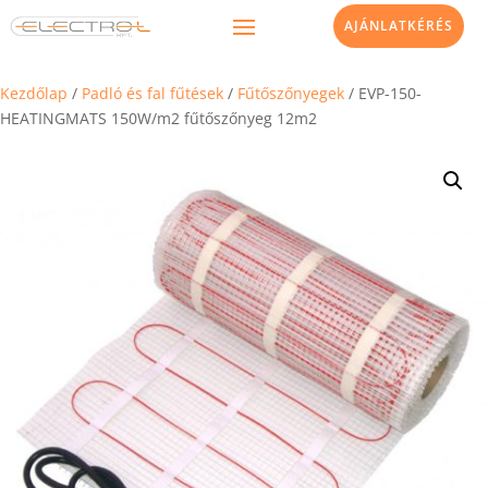
AJÁNLATKÉRÉS
Kezdőlap
/
Padló és fal fűtések
/
Fűtőszőnyegek
/ EVP-150-
HEATINGMATS 150W/m2 fűtőszőnyeg 12m2