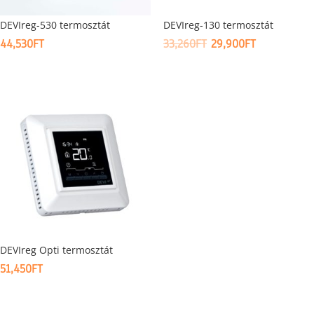
DEVIreg-530 termosztát
DEVIreg-130 termosztát
ORIGINAL
CURRENT
44,530
FT
33,260
FT
29,900
FT
PRICE
PRICE
WAS:
IS:
33,260FT.
29,900FT.
DEVIreg Opti termosztát
51,450
FT