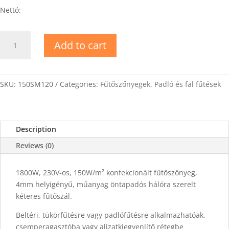
Nettó:
EVP-
Add to cart
150-
HEATINGMATS
150W/m2
fűtőszőnyeg
SKU:
150SM120
Categories:
Fűtőszőnyegek
,
Padló és fal fűtések
12m2
quantity
Description
Reviews (0)
1800W, 230V-os, 150W/m² konfekcionált fűtőszőnyeg,
4mm helyigényű, műanyag öntapadós hálóra szerelt
kéteres fűtőszál.
Beltéri, tükörfűtésre vagy padlófűtésre alkalmazhatóak,
csemperagasztóba vagy aljzatkiegyenlítő rétegbe