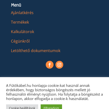
Menü
Ajánlatkérés
Termékek
Kalkulátorok
Cégünkről
Letölthető dokumentumok
A Fűtőkábel.hu honlapja cookie-kat használ annak
érdekében, hogy biztonságos böngészés mellett jó
felhasználói élményt nyújtson. Ha folytatja a böngészést a
honlapon, akkor elfogadja a cookie-k használatát.
Cookie beállítások
Elfogadom