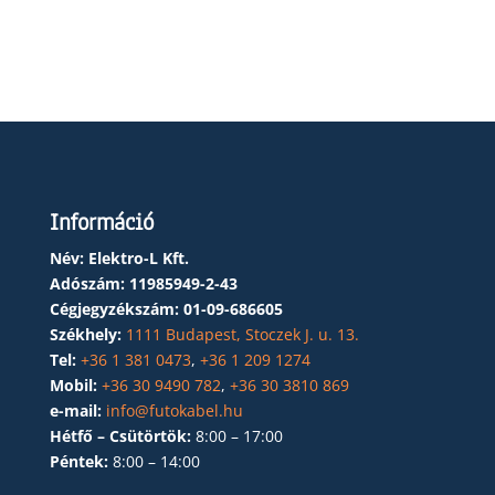
Információ
Név: Elektro-L Kft.
Adószám:
11985949-2-43
Cégjegyzékszám:
01-09-686605
Székhely:
1111 Budapest, Stoczek J. u. 13.
Tel:
+36 1 381 0473
,
+36 1 209 1274
Mobil:
+36 30 9490 782
,
+36 30 3810 869
e-mail:
info@futokabel.hu
Hétfő – Csütörtök:
8:00 – 17:00
Péntek:
8:00 – 14:00