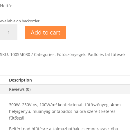
Nettó:
Available on backorder
EVP-
Add to cart
100-
HEATINGMATS
100W/m2
fűtőszőnyeg
SKU:
100SM030
Categories:
Fűtőszőnyegek
,
Padló és fal fűtések
3m2
quantity
Description
Reviews (0)
300W, 230V-os, 100W/m² konfekcionált fűtőszőnyeg, 4mm
helyigényű, műanyag öntapadós hálóra szerelt kéteres
fűtőszál.
Beltéri padlófűtésre alkalmazhatóak, csemperagasztóba