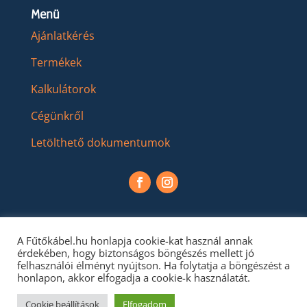
Menü
Ajánlatkérés
Termékek
Kalkulátorok
Cégünkről
Letölthető dokumentumok
A Fűtőkábel.hu honlapja cookie-kat használ annak
érdekében, hogy biztonságos böngészés mellett jó
felhasználói élményt nyújtson. Ha folytatja a böngészést a
honlapon, akkor elfogadja a cookie-k használatát.
Cookie beállítások
Elfogadom