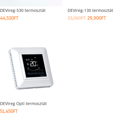
DEVIreg-530 termosztát
DEVIreg-130 termosztát
ORIGINAL
CURRENT
44,530
FT
33,260
FT
29,900
FT
PRICE
PRICE
WAS:
IS:
33,260FT.
29,900FT.
DEVIreg Opti termosztát
51,450
FT