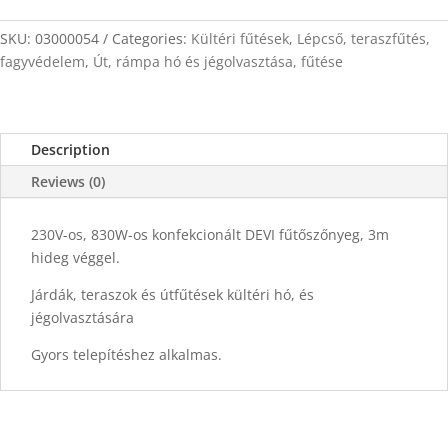
5,4m
x
SKU:
03000054
Categories:
Kültéri fűtések
,
Lépcső, teraszfűtés,
0,5m
fagyvédelem
,
Út, rámpa hó és jégolvasztása, fűtése
quantity
Description
Reviews (0)
230V-os, 830W-os konfekcionált DEVI fűtőszőnyeg, 3m
hideg véggel.
Járdák, teraszok és útfűtések kültéri hó, és
jégolvasztására
Gyors telepítéshez alkalmas.