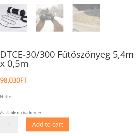
DTCE-30/300 Fűtőszőnyeg 5,4m
x 0,5m
98,030
FT
Nettó:
Available on backorder
DTCE-
Add to cart
30/300
Fűtőszőnyeg