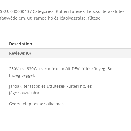
4m
x
SKU:
03000040
Categories:
Kültéri fűtések
,
Lépcső, teraszfűtés,
0,5m
fagyvédelem
,
Út, rámpa hó és jégolvasztása, fűtése
quantity
Description
Reviews (0)
230V-os, 630W-os konfekcionált DEVI fűtőszőnyeg, 3m
hideg véggel.
Járdák, teraszok és útfűtések kültéri hó, és
jégolvasztására
Gyors telepítéshez alkalmas.