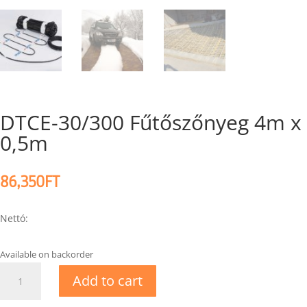
DTCE-30/300 Fűtőszőnyeg 4m x
0,5m
86,350
FT
Nettó:
Available on backorder
DTCE-
Add to cart
30/300
Fűtőszőnyeg