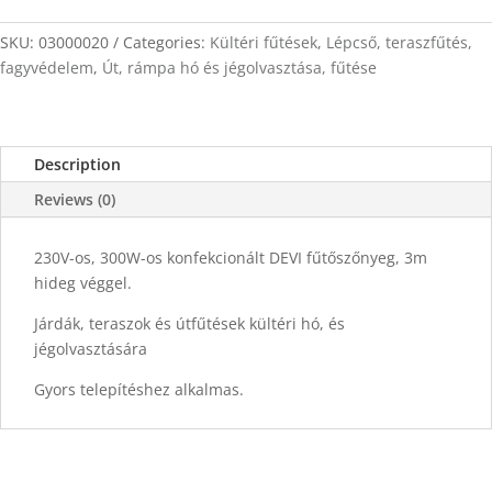
2m
x
SKU:
03000020
Categories:
Kültéri fűtések
,
Lépcső, teraszfűtés,
0,5m
fagyvédelem
,
Út, rámpa hó és jégolvasztása, fűtése
quantity
Description
Reviews (0)
230V-os, 300W-os konfekcionált DEVI fűtőszőnyeg, 3m
hideg véggel.
Járdák, teraszok és útfűtések kültéri hó, és
jégolvasztására
Gyors telepítéshez alkalmas.