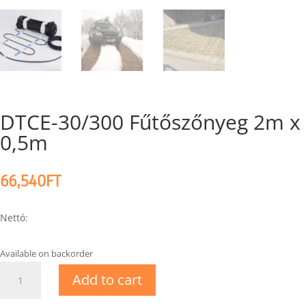
DTCE-30/300 Fűtőszőnyeg 2m x
0,5m
66,540
FT
Nettó:
Available on backorder
DTCE-
Add to cart
30/300
Fűtőszőnyeg