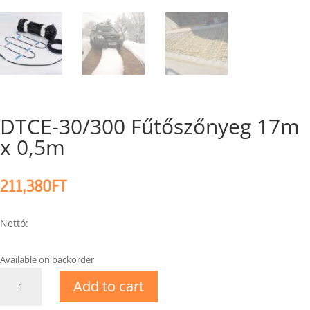
DTCE-30/300 Fűtőszőnyeg 17m
x 0,5m
211,380
FT
Nettó:
Available on backorder
DTCE-
Add to cart
30/300
Fűtőszőnyeg