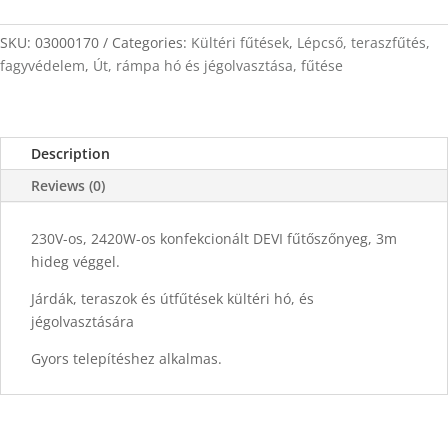
17m
x
SKU:
03000170
Categories:
Kültéri fűtések
,
Lépcső, teraszfűtés,
0,5m
fagyvédelem
,
Út, rámpa hó és jégolvasztása, fűtése
quantity
Description
Reviews (0)
230V-os, 2420W-os konfekcionált DEVI fűtőszőnyeg, 3m
hideg véggel.
Járdák, teraszok és útfűtések kültéri hó, és
jégolvasztására
Gyors telepítéshez alkalmas.