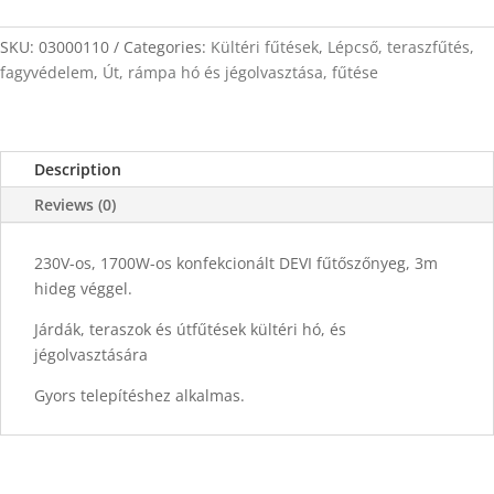
11m
x
SKU:
03000110
Categories:
Kültéri fűtések
,
Lépcső, teraszfűtés,
0,5m
fagyvédelem
,
Út, rámpa hó és jégolvasztása, fűtése
quantity
Description
Reviews (0)
230V-os, 1700W-os konfekcionált DEVI fűtőszőnyeg, 3m
hideg véggel.
Járdák, teraszok és útfűtések kültéri hó, és
jégolvasztására
Gyors telepítéshez alkalmas.