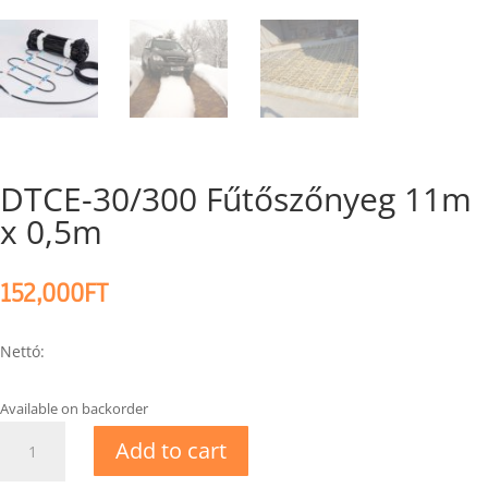
DTCE-30/300 Fűtőszőnyeg 11m
x 0,5m
152,000
FT
Nettó:
Available on backorder
DTCE-
Add to cart
30/300
Fűtőszőnyeg