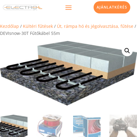
AJÁNLATKÉRÉS
Kezdőlap
/
Kültéri fűtések
/
Út, rámpa hó és jégolvasztása, fűtése
/
DEVIsnow-30T Fűtőkábel 55m