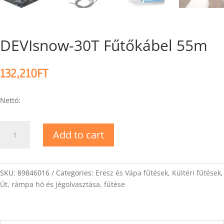
DEVIsnow-30T Fűtőkábel 55m
132,210
FT
Nettó:
DEVIsnow-
Add to cart
30T
Fűtőkábel
55m
quantity
SKU:
89846016
Categories:
Eresz és Vápa fűtések
,
Kültéri fűtések
,
Út, rámpa hó és jégolvasztása, fűtése