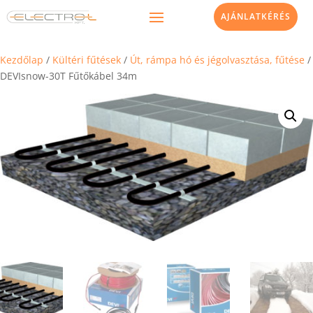
AJÁNLATKÉRÉS
Kezdőlap
/
Kültéri fűtések
/
Út, rámpa hó és jégolvasztása, fűtése
/
DEVIsnow-30T Fűtőkábel 34m