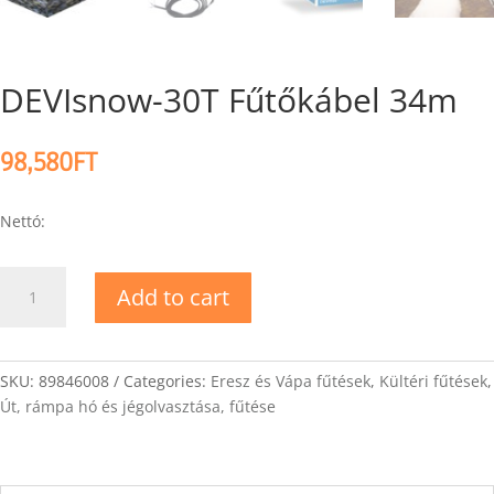
DEVIsnow-30T Fűtőkábel 34m
98,580
FT
Nettó:
DEVIsnow-
Add to cart
30T
Fűtőkábel
34m
quantity
SKU:
89846008
Categories:
Eresz és Vápa fűtések
,
Kültéri fűtések
,
Út, rámpa hó és jégolvasztása, fűtése