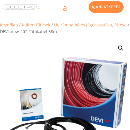
AJÁNLATKÉRÉS
Kezdőlap
/
Kültéri fűtések
/
Út, rámpa hó és jégolvasztása, fűtése
/
DEVIsnow-20T Fűtőkábel 58m