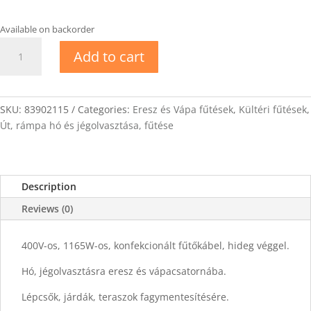
Available on backorder
DEVIsnow-
Add to cart
20T
Fűtőkábel
58m
quantity
SKU:
83902115
Categories:
Eresz és Vápa fűtések
,
Kültéri fűtések
,
Út, rámpa hó és jégolvasztása, fűtése
Description
Reviews (0)
400V-os, 1165W-os, konfekcionált fűtőkábel, hideg véggel.
Hó, jégolvasztásra eresz és vápacsatornába.
Lépcsők, járdák, teraszok fagymentesítésére.