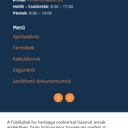
Hétfő – Csütörtök:
8:00 – 17:00
Péntek:
8:00 – 14:00
Menü
Ajánlatkérés
Termékek
Kalkulátorok
Cégünkről
Letölthető dokumentumok
A Fűtőkábel.hu honlapja cookie-kat használ annak
érdekében, hogy biztonságos böngészés mellett jó