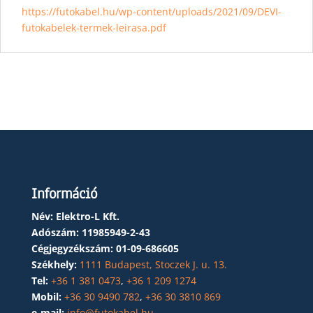
https://futokabel.hu/wp-content/uploads/2021/09/DEVI-
futokabelek-termek-leirasa.pdf
Információ
Név: Elektro-L Kft.
Adószám:
11985949-2-43
Cégjegyzékszám:
01-09-686605
Székhely:
1111 Budapest, Stoczek J. u. 13.
Tel:
+36 1 381 0473
,
+36 1 209 1274
Mobil:
+36 30 9490 782
,
+36 30 3810 869
e-mail:
info@futokabel.hu