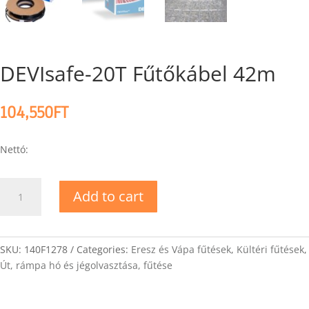
DEVIsafe-20T Fűtőkábel 42m
104,550
FT
Nettó:
DEVIsafe-
Add to cart
20T
Fűtőkábel
42m
quantity
SKU:
140F1278
Categories:
Eresz és Vápa fűtések
,
Kültéri fűtések
,
Út, rámpa hó és jégolvasztása, fűtése