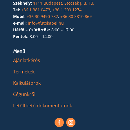
Székhely:
1111 Budapest, Stoczek J. u. 13.
Tel:
+36 1 381 0473
,
+36 1 209 1274
Mobil:
+36 30 9490 782
,
+36 30 3810 869
e-mail:
info@futokabel.hu
Hétfő – Csütörtök:
8:00 – 17:00
Péntek:
8:00 – 14:00
Menü
Ajánlatkérés
Termékek
Kalkulátorok
Cégünkről
Letölthető dokumentumok