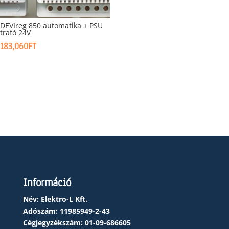
DEVIreg 850 automatika + PSU
trafó 24V
183,060
FT
Információ
Név: Elektro-L Kft.
Adószám:
11985949-2-43
Cégjegyzékszám:
01-09-686605