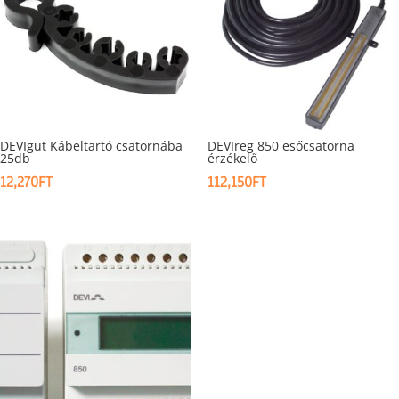
DEVIgut Kábeltartó csatornába
DEVIreg 850 esőcsatorna
25db
érzékelő
12,270
FT
112,150
FT