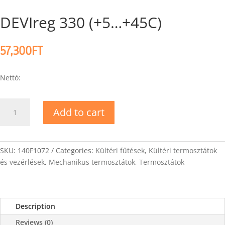
DEVIreg 330 (+5…+45C)
57,300
FT
Nettó:
DEVIreg
Add to cart
330
(+5...+45C)
quantity
SKU:
140F1072
Categories:
Kültéri fűtések
,
Kültéri termosztátok
és vezérlések
,
Mechanikus termosztátok
,
Termosztátok
Description
Reviews (0)