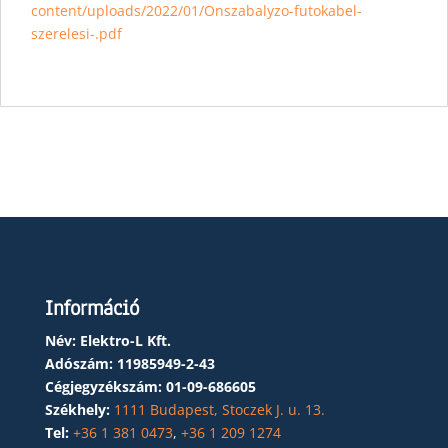
content/uploads/2022/01/Onszabalyzo-futokabel-
szerelesi-.pdf
Információ
Név: Elektro-L Kft.
Adószám:
11985949-2-43
Cégjegyzékszám:
01-09-686605
Székhely:
1111 Budapest, Stoczek J. u. 13.
Tel:
+36 1 381 0473
,
+36 1 209 1274