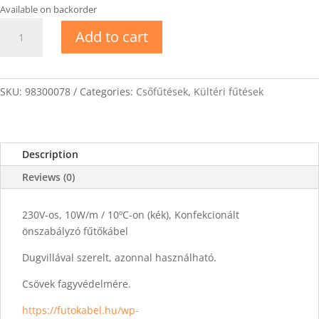
Available on backorder
DEVIpipeheat
Add to cart
10
16m
Konfekcionált
önszabályzó
SKU:
98300078
Categories:
Csőfűtések
,
Kültéri fűtések
fűtőkábel
quantity
Description
Reviews (0)
230V-os, 10W/m / 10ºC-on (kék), Konfekcionált
önszabályzó fűtőkábel
Dugvillával szerelt, azonnal használható.
Csövek fagyvédelmére.
https://futokabel.hu/wp-