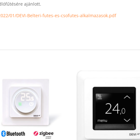
lófűtésére ajánlott.
022/01/DEVI-Belteri-futes-es-csofutes-alkalmazasok.pdf