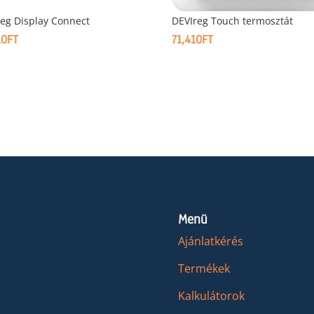
eg Display Connect
DEVIreg Touch termosztát
10
FT
71,410
FT
Menü
Ajánlatkérés
Termékek
Kalkulátorok