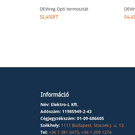
DEVIreg Opti termosztát
DEVIr
51,450
FT
54,4
Információ
Név: Elektro-L Kft.
Adószám:
11985949-2-43
Cégjegyzékszám:
01-09-686605
Székhely:
1111 Budapest, Stoczek J. u. 13.
Tel:
+36 1 381 0473
,
+36 1 209 1274