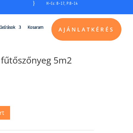
}
H-Cs: 8-17, P:8-14
kleírások
Kosaram
AJÁNLATKÉRÉS
 fűtőszőnyeg 5m2
rt