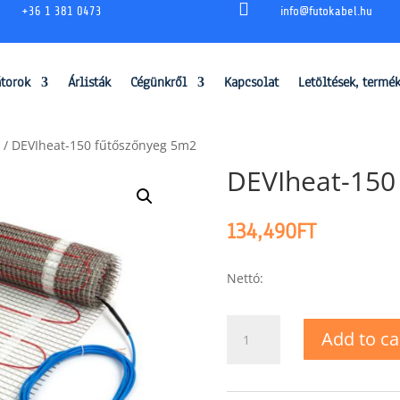

+36 1 381 0473
info@futokabel.hu
átorok
Árlisták
Cégünkről
Kapcsolat
Letöltések, termé
/ DEVIheat-150 fűtőszőnyeg 5m2
DEVIheat-150
134,490
FT
Nettó:
DEVIheat-
Add to ca
150
fűtőszőnyeg
5m2