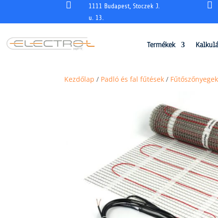


1111 Budapest, Stoczek J.
u. 13.
Termékek
Kalkul
Kezdőlap
/
Padló és fal fűtések
/
Fűtőszőnyegek