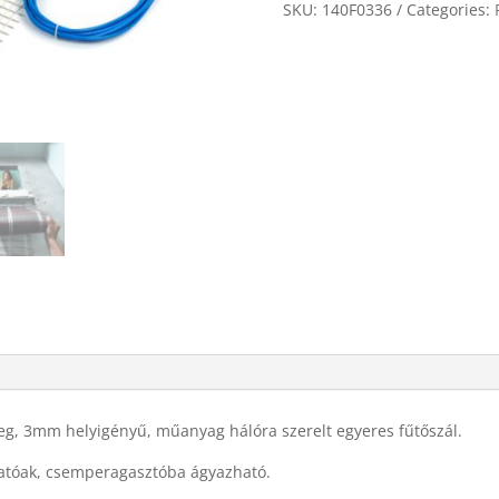
quantity
SKU:
140F0336
Categories:
eg, 3mm helyigényű, műanyag hálóra szerelt egyeres fűtőszál.
hatóak, csemperagasztóba ágyazható.