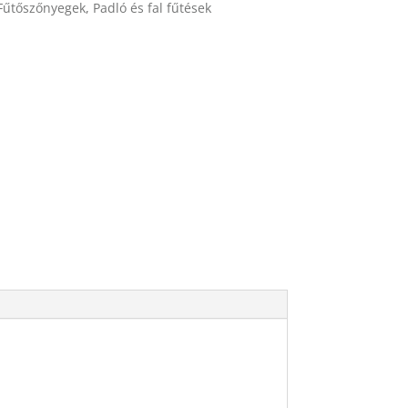
Fűtőszőnyegek
,
Padló és fal fűtések