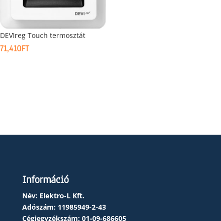
DEVIreg Touch termosztát
71,410
FT
Információ
Név: Elektro-L Kft.
Adószám:
11985949-2-43
Cégjegyzékszám:
01-09-686605