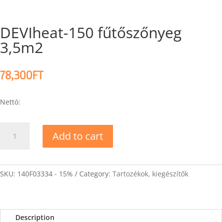
DEVIheat-150 fűtőszőnyeg
3,5m2
78,300
FT
Nettó:
DEVIheat-
Add to cart
150
fűtőszőnyeg
3,5m2
quantity
SKU:
140F03334 - 15%
Category:
Tartozékok, kiegészítők
Description