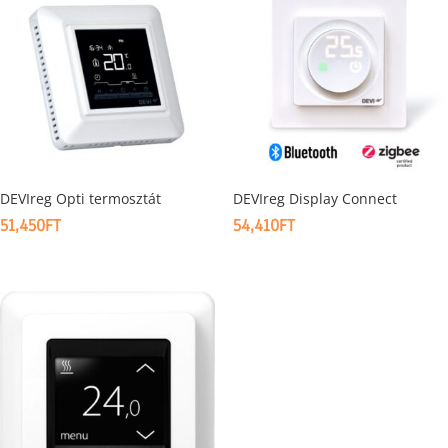
DEVIreg Opti termosztát
DEVIreg Display Connect
51,450
FT
54,410
FT