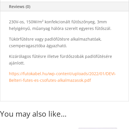
Reviews (0)
230V-os, 150W/m² konfekcionált fűtőszőnyeg, 3mm
helyigényű, műanyag hálóra szerelt egyeres fűtőszál.
Tükörfűtésre vagy padlófűtésre alkalmazhatóak,
csemperagasztóba ágyazható.
Kizárólagos fűtésre illetve fürdőszobák padlófűtésére
ajánlott.
https://futokabel.hu/wp-content/uploads/2022/01/DEVI-
Belteri-futes-es-csofutes-alkalmazasok.pdf
You may also like…