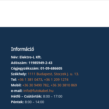
Információ
Név: Elektro-L Kft.
Adószám:
11985949-2-43
Cégjegyzékszám:
01-09-686605
Székhely:
1111 Budapest, Stoczek J. u. 13.
Tel:
+36 1 381 0473
,
+36 1 209 1274
Mobil:
+36 30 9490 782
,
+36 30 3810 869
e-mail:
info@futokabel.hu
Hétfő – Csütörtök:
8:00 – 17:00
Péntek:
8:00 – 14:00