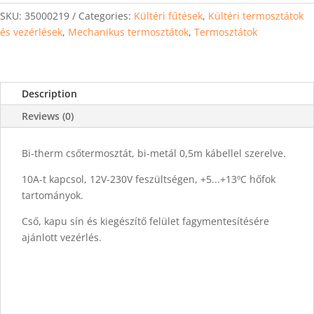
SKU:
35000219
Categories:
Kültéri fűtések
,
Kültéri termosztátok
és vezérlések
,
Mechanikus termosztátok
,
Termosztátok
Description
Reviews (0)
Bi-therm csőtermosztát, bi-metál 0,5m kábellel szerelve.
10A-t kapcsol, 12V-230V feszültségen, +5...+13ºC hőfok
tartományok.
Cső, kapu sín és kiegészítő felület fagymentesítésére
ajánlott vezérlés.