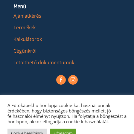
Menü
Ajánlatkérés
Termékek
Kalkulátorok
Cégünkről
Letölthető dokumentumok
A Fűtőkábel.hu honlapja cookie-kat használ annak
érdekében, hogy biztonságos böngészés mellett jó
felhasználói élményt nyújtson. Ha folytatja a böngészést a
honlapon, akkor elfogadja a cookie-k használatát.
Cookie beállítások
Elfogadom