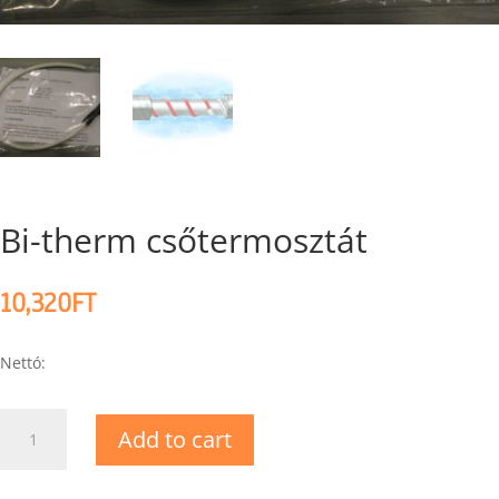
Bi-therm csőtermosztát
10,320
FT
Nettó:
Bi-
Add to cart
therm
csőtermosztát
quantity