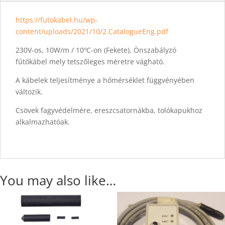
https://futokabel.hu/wp-
content/uploads/2021/10/2.CatalogueEng.pdf
230V-os, 10W/m / 10ºC-on (Fekete), Önszabályzó
fűtőkábel mely tetszőleges méretre vágható.
A kábelek teljesítménye a hőmérséklet függvényében
változik.
Csövek fagyvédelmére, ereszcsatornákba, tolókapukhoz
alkalmazhatóak.
You may also like…