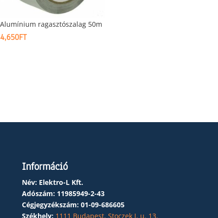
Alumínium ragasztószalag 50m
4,650
FT
Információ
Név: Elektro-L Kft.
Adószám:
11985949-2-43
Cégjegyzékszám:
01-09-686605
Székhely:
1111 Budapest, Stoczek J. u. 13.