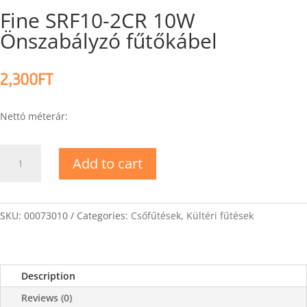
Fine SRF10-2CR 10W
Önszabályzó fűtőkábel
2,300
FT
Nettó méterár:
Fine
Add to cart
SRF10-
2CR
10W
Önszabályzó
SKU:
00073010
Categories:
Csőfűtések
,
Kültéri fűtések
fűtőkábel
quantity
Description
Reviews (0)