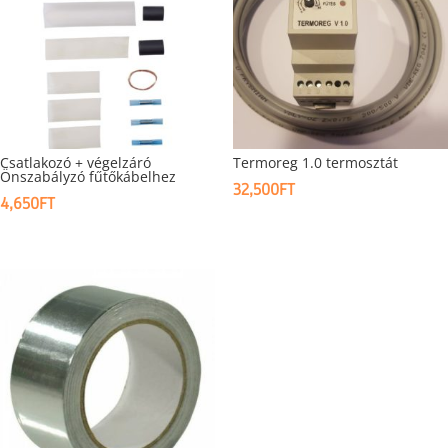
Csatlakozó + végelzáró
Termoreg 1.0 termosztát
Önszabályzó fűtőkábelhez
32,500
FT
4,650
FT