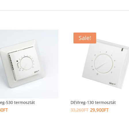
Sale!
eg-530 termosztát
DEVIreg-130 termosztát
ORIGINAL
CURRENT
30
FT
33,260
FT
29,900
FT
PRICE
PRICE
WAS:
IS: