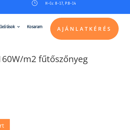
}
H-Cs: 8-17, P:8-14
kleírások
Kosaram
AJÁNLATKÉRÉS
160W/m2 fűtőszőnyeg
rt