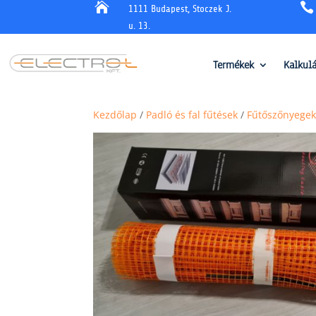


1111 Budapest, Stoczek J.
u. 13.
Termékek
Kalkul
Kezdőlap
/
Padló és fal fűtések
/
Fűtőszőnyegek