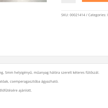
2P
160W/m2
fűtőszőnyeg
SKU:
00021414
Categories:
1,5m2
quantity
eg, 5mm helyigényű, műanyag hálóra szerelt kéteres fűtőszál.
hatóak, csemperagasztóba ágyazható.
lófűtésére ajánlott.