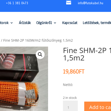

+36 1 381 0473
info@futokabel.hu
átorok
Árlisták
Cégünkről
Kapcsolat
Letöltések, termé
/ Fine SHM-2P 160W/m2 fűtőszőnyeg 1,5m2
Fine SHM-2P 
1,5m2
19,860
FT
Nettó:
2 in stock
Fine
Add to ca
SHM-