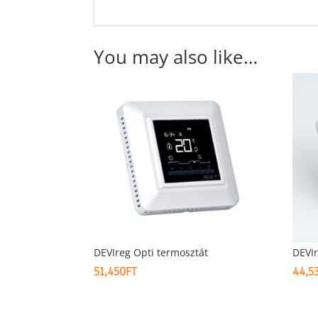
You may also like…
DEVIreg Opti termosztát
DEVIr
51,450
FT
44,5