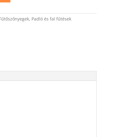
Fűtőszőnyegek
,
Padló és fal fűtések