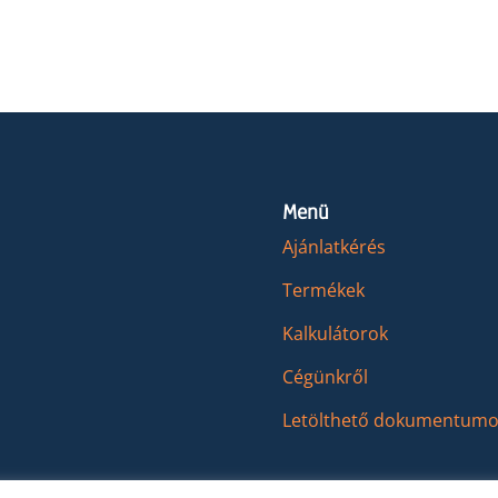
33,260FT.
29,900FT.
Menü
Ajánlatkérés
Termékek
Kalkulátorok
Cégünkről
Letölthető dokumentumo