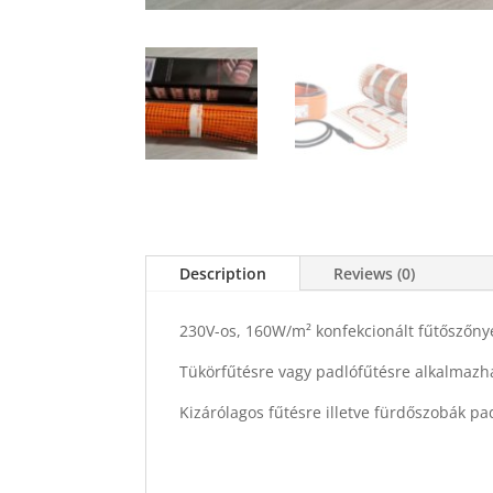
Description
Reviews (0)
230V-os, 160W/m² konfekcionált fűtőszőny
Tükörfűtésre vagy padlófűtésre alkalmaz
Kizárólagos fűtésre illetve fürdőszobák pad