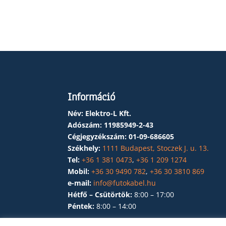
Információ
Név: Elektro-L Kft.
Adószám:
11985949-2-43
Cégjegyzékszám:
01-09-686605
Székhely:
1111 Budapest, Stoczek J. u. 13.
Tel:
+36 1 381 0473
,
+36 1 209 1274
Mobil:
+36 30 9490 782
,
+36 30 3810 869
e-mail:
info@futokabel.hu
Hétfő – Csütörtök:
8:00 – 17:00
Péntek:
8:00 – 14:00