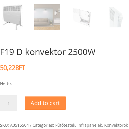
F19 D konvektor 2500W
50,228
FT
Nettó:
F19
Add to cart
D
konvektor
2500W
quantity
SKU:
A0515504
Categories:
Fűtőtestek, infrapanelek
,
Konvektorok