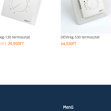
eg-130 termosztát
DEVIreg-530 termosztát
ORIGINAL
CURRENT
60
FT
29,900
FT
44,530
FT
PRICE
PRICE
WAS:
IS:
33,260FT.
29,900FT.
Menü