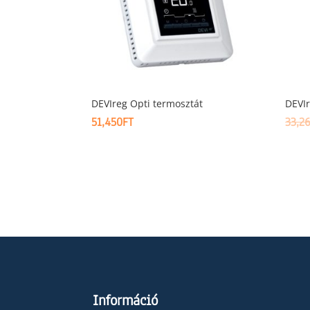
DEVIreg Opti termosztát
DEVIr
51,450
FT
33,2
Információ