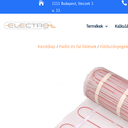


1111 Budapest, Stoczek J.
u. 13.
Termékek
Kalkul
Kezdőlap
/
Padló és fal fűtések
/
Fűtőszőnyegek