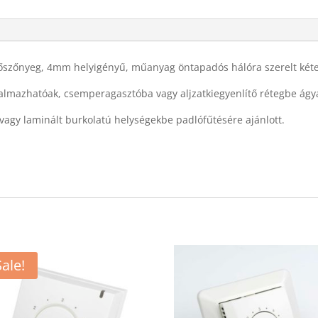
őszőnyeg, 4mm helyigényű, műanyag öntapadós hálóra szerelt kéter
lkalmazhatóak, csemperagasztóba vagy aljzatkiegyenlítő rétegbe ágy
 vagy laminált burkolatú helységekbe padlófűtésére ajánlott.
Sale!