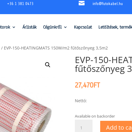

+36 1 381 0473
info@futokabel.hu
átorok
Árlisták
Cégünkről
Kapcsolat
Letöltések, termé
/ EVP-150-HEATINGMATS 150W/m2 fűtőszőnyeg 3,5m2
EVP-150-HEA
fűtőszőnyeg 
27,470
FT
Nettó:
Available on backorder
EVP-
Add to ca
150-