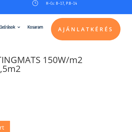
}
H-Cs: 8-17, P:8-14
kleírások
Kosaram
AJÁNLATKÉRÉS
TINGMATS 150W/m2
3,5m2
rt