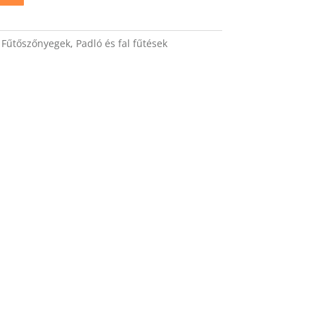
:
Fűtőszőnyegek
,
Padló és fal fűtések