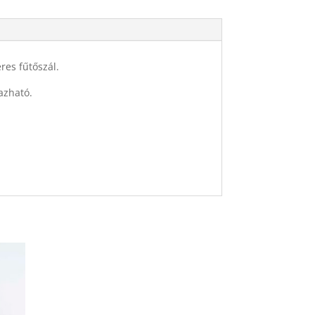
es fűtőszál.
azható.