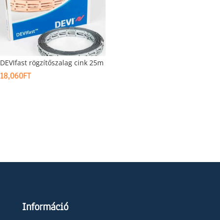
DEVIfast rögzítőszalag cink 25m
18,060
FT
Információ