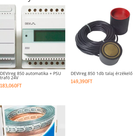
DEVIreg 850 automatika + PSU
DEVIreg 850 1db talaj érzékelő
trafó 24V
149,390
FT
183,060
FT