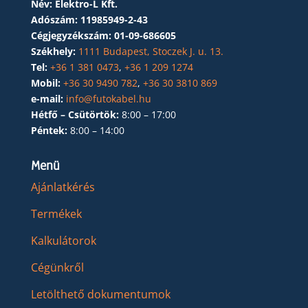
Név: Elektro-L Kft.
Adószám:
11985949-2-43
Cégjegyzékszám:
01-09-686605
Székhely:
1111 Budapest, Stoczek J. u. 13.
Tel:
+36 1 381 0473
,
+36 1 209 1274
Mobil:
+36 30 9490 782
,
+36 30 3810 869
e-mail:
info@futokabel.hu
Hétfő – Csütörtök:
8:00 – 17:00
Péntek:
8:00 – 14:00
Menü
Ajánlatkérés
Termékek
Kalkulátorok
Cégünkről
Letölthető dokumentumok