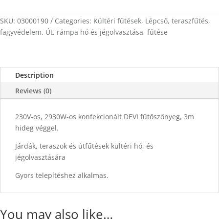
19m
x
SKU:
03000190
Categories:
Kültéri fűtések
,
Lépcső, teraszfűtés,
0,5m
fagyvédelem
,
Út, rámpa hó és jégolvasztása, fűtése
quantity
Description
Reviews (0)
230V-os, 2930W-os konfekcionált DEVI fűtőszőnyeg, 3m
hideg véggel.
Járdák, teraszok és útfűtések kültéri hó, és
jégolvasztására
Gyors telepítéshez alkalmas.
You may also like…