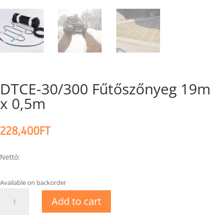
DTCE-30/300 Fűtőszőnyeg 19m
x 0,5m
228,400
FT
Nettó:
Available on backorder
DTCE-
Add to cart
30/300
Fűtőszőnyeg