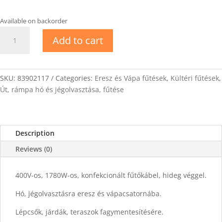
Available on backorder
DEVIsnow-
Add to cart
20T
Fűtőkábel
85m
quantity
SKU:
83902117
Categories:
Eresz és Vápa fűtések
,
Kültéri fűtések
,
Út, rámpa hó és jégolvasztása, fűtése
Description
Reviews (0)
400V-os, 1780W-os, konfekcionált fűtőkábel, hideg véggel.
Hó, jégolvasztásra eresz és vápacsatornába.
Lépcsők, járdák, teraszok fagymentesítésére.