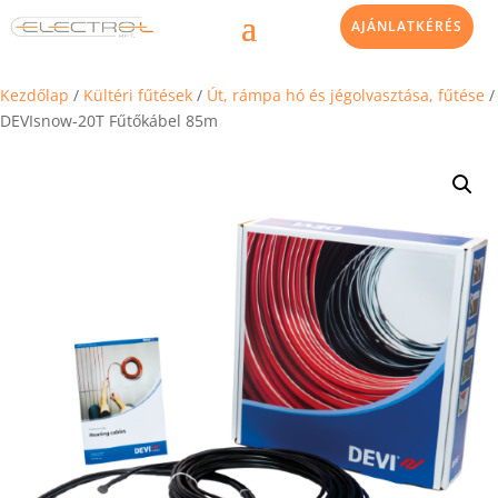
AJÁNLATKÉRÉS
Kezdőlap
/
Kültéri fűtések
/
Út, rámpa hó és jégolvasztása, fűtése
/
DEVIsnow-20T Fűtőkábel 85m