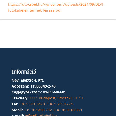
https://futokabel.hu/wp-content/uploads/2021/09/DEVI-
futokabelek-termek-leirasa.pdf
Információ
Név: Elektro-L Kft.
Adószám:
11985949-2-43
Cégjegyzékszám:
01-09-686605
Székhely:
1111 Budapest, Stoczek J. u. 13.
Tel:
+36 1 381 0473
,
+36 1 209 1274
Mobil:
+36 30 9490 782
,
+36 30 3810 869
e-mail:
info@futokabel.hu