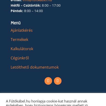
Hétfő – Csütörtök:
8:00 – 17:00
Péntek:
8:00 – 14:00
Menü
Ajánlatkérés
Termékek
Kalkulátorok
Cégünkről
Letölthető dokumentumok
A Fűtőkábel.hu honlapja cookie-kat használ annak
érdekében, hogy biztonságos böngészés mellett jó