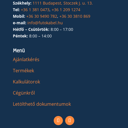
Székhely:
1111 Budapest, Stoczek J. u. 13.
Tel:
+36 1 381 0473
,
+36 1 209 1274
Mobil:
+36 30 9490 782
,
+36 30 3810 869
e-mail:
info@futokabel.hu
Hétfő – Csütörtök:
8:00 – 17:00
Péntek:
8:00 – 14:00
Menü
Ajánlatkérés
Termékek
Kalkulátorok
Cégünkről
Letölthető dokumentumok