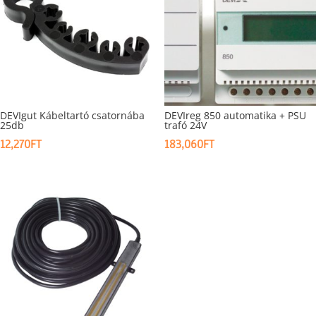
DEVIgut Kábeltartó csatornába
DEVIreg 850 automatika + PSU
25db
trafó 24V
12,270
FT
183,060
FT