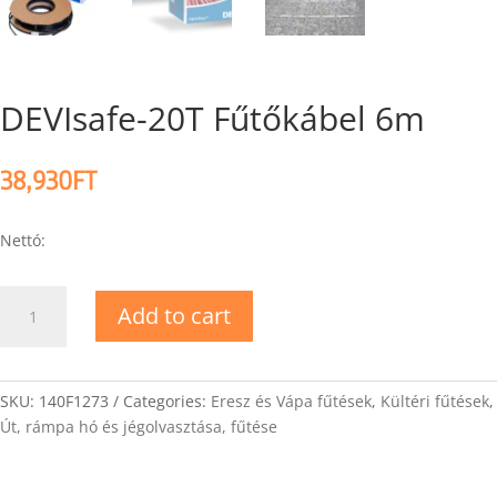
DEVIsafe-20T Fűtőkábel 6m
38,930
FT
Nettó:
DEVIsafe-
Add to cart
20T
Fűtőkábel
6m
quantity
SKU:
140F1273
Categories:
Eresz és Vápa fűtések
,
Kültéri fűtések
,
Út, rámpa hó és jégolvasztása, fűtése