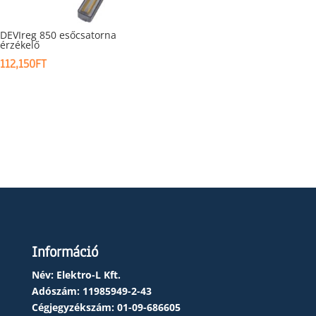
DEVIreg 850 esőcsatorna
érzékelő
112,150
FT
Információ
Név: Elektro-L Kft.
Adószám:
11985949-2-43
Cégjegyzékszám:
01-09-686605