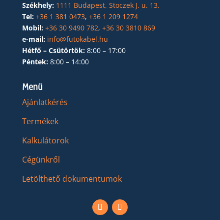
Székhely:
1111 Budapest, Stoczek J. u. 13.
Tel:
+36 1 381 0473
,
+36 1 209 1274
Mobil:
+36 30 9490 782
,
+36 30 3810 869
e-mail:
info@futokabel.hu
Hétfő – Csütörtök:
8:00 – 17:00
Péntek:
8:00 – 14:00
Menü
Ajánlatkérés
Termékek
Kalkulátorok
Cégünkről
Letölthető dokumentumok