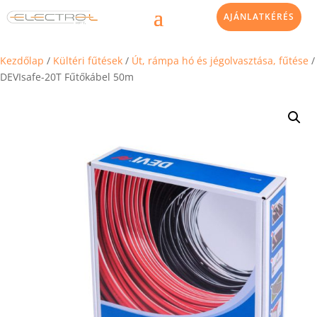
AJÁNLATKÉRÉS
Kezdőlap
/
Kültéri fűtések
/
Út, rámpa hó és jégolvasztása, fűtése
/
DEVIsafe-20T Fűtőkábel 50m