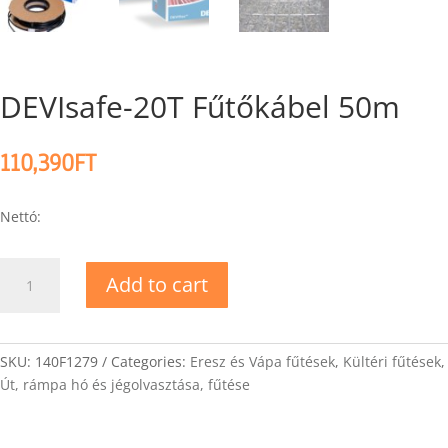
DEVIsafe-20T Fűtőkábel 50m
110,390
FT
Nettó:
DEVIsafe-
Add to cart
20T
Fűtőkábel
50m
quantity
SKU:
140F1279
Categories:
Eresz és Vápa fűtések
,
Kültéri fűtések
,
Út, rámpa hó és jégolvasztása, fűtése