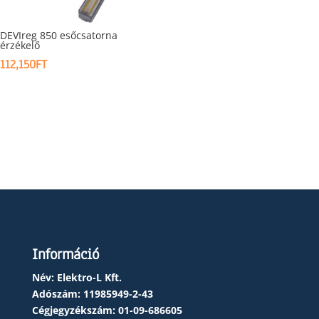
DEVIreg 850 esőcsatorna
érzékelő
112,150
FT
Információ
Név: Elektro-L Kft.
Adószám:
11985949-2-43
Cégjegyzékszám:
01-09-686605