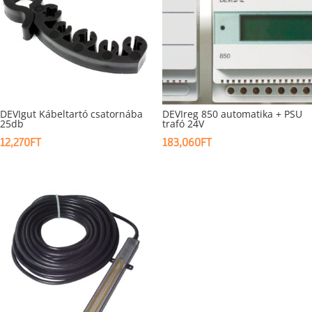
DEVIgut Kábeltartó csatornába
DEVIreg 850 automatika + PSU
25db
trafó 24V
12,270
FT
183,060
FT