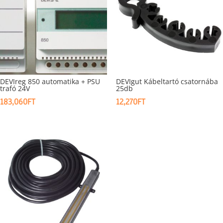
DEVIreg 850 automatika + PSU
DEVIgut Kábeltartó csatornába
trafó 24V
25db
183,060
FT
12,270
FT