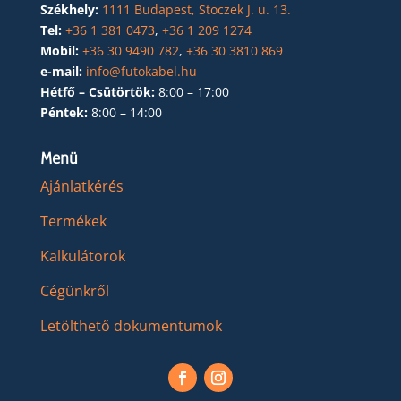
Székhely:
1111 Budapest, Stoczek J. u. 13.
Tel:
+36 1 381 0473
,
+36 1 209 1274
Mobil:
+36 30 9490 782
,
+36 30 3810 869
e-mail:
info@futokabel.hu
Hétfő – Csütörtök:
8:00 – 17:00
Péntek:
8:00 – 14:00
Menü
Ajánlatkérés
Termékek
Kalkulátorok
Cégünkről
Letölthető dokumentumok