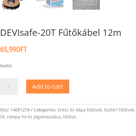
DEVIsafe-20T Fűtőkábel 12m
65,990
FT
Nettó:
DEVIsafe-
Add to cart
20T
Fűtőkábel
12m
quantity
SKU:
140F1274
Categories:
Eresz és Vápa fűtések
,
Kültéri fűtések
,
Út, rámpa hó és jégolvasztása, fűtése