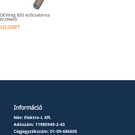
DEVIreg 850 esőcsatorna
érzékelő
112,150
FT
Információ
Név: Elektro-L Kft.
Adószám:
11985949-2-43
Cégjegyzékszám:
01-09-686605