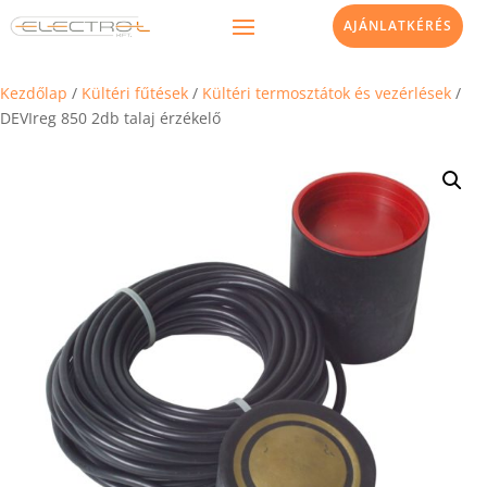
AJÁNLATKÉRÉS
Kezdőlap
/
Kültéri fűtések
/
Kültéri termosztátok és vezérlések
/
DEVIreg 850 2db talaj érzékelő