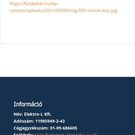
https://futokabel.hu/wp-
content/uploads/2021/09/DEVIreg-850-sensor-kep.jpg
Információ
Név: Elektro-L Kft.
Adószám:
11985949-2-43
Cégjegyzékszám:
01-09-686605
Székhely:
1111 Budapest, Stoczek J. u. 13.