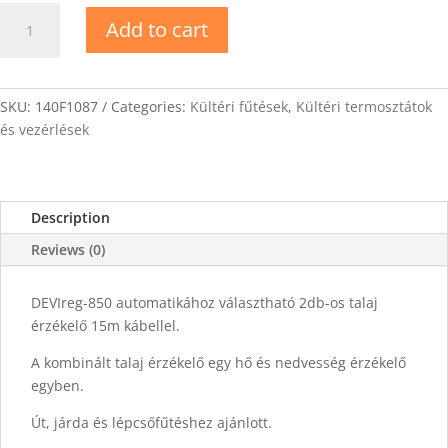
DEVIreg
Add to cart
850
2db
talaj
érzékelő
SKU:
140F1087
Categories:
Kültéri fűtések
,
Kültéri termosztátok
quantity
és vezérlések
Description
Reviews (0)
DEVIreg-850 automatikához választható 2db-os talaj
érzékelő 15m kábellel.
A kombinált talaj érzékelő egy hő és nedvesség érzékelő
egyben.
Út, járda és lépcsőfűtéshez ajánlott.