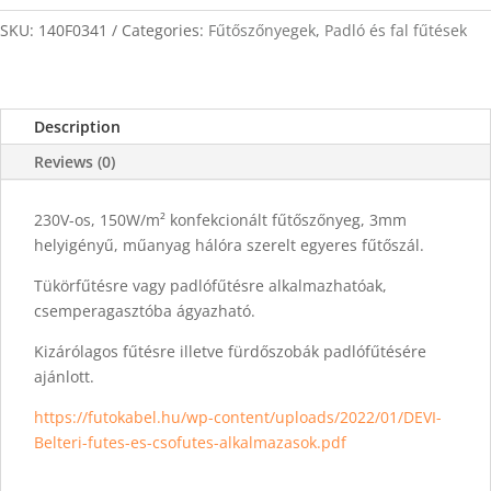
10m2
quantity
SKU:
140F0341
Categories:
Fűtőszőnyegek
,
Padló és fal fűtések
Description
Reviews (0)
230V-os, 150W/m² konfekcionált fűtőszőnyeg, 3mm
helyigényű, műanyag hálóra szerelt egyeres fűtőszál.
Tükörfűtésre vagy padlófűtésre alkalmazhatóak,
csemperagasztóba ágyazható.
Kizárólagos fűtésre illetve fürdőszobák padlófűtésére
ajánlott.
https://futokabel.hu/wp-content/uploads/2022/01/DEVI-
Belteri-futes-es-csofutes-alkalmazasok.pdf