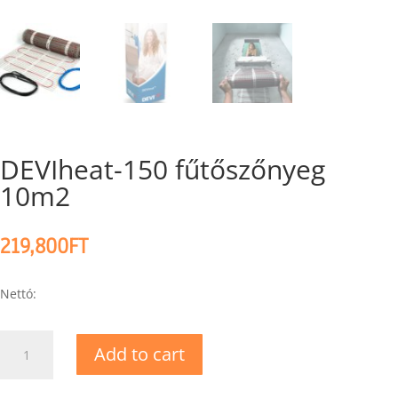
DEVIheat-150 fűtőszőnyeg
10m2
219,800
FT
Nettó:
DEVIheat-
Add to cart
150
fűtőszőnyeg