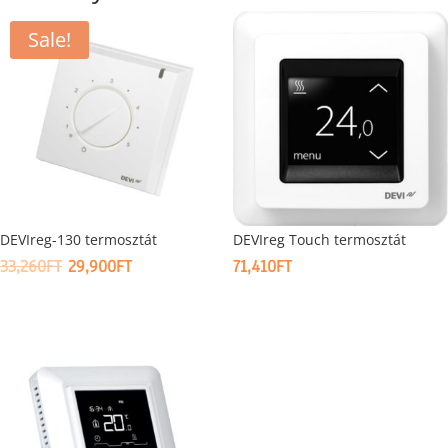
Sale!
DEVIreg-130 termosztát
DEVIreg Touch termosztát
ORIGINAL
CURRENT
33,260
FT
29,900
FT
71,410
FT
PRICE
PRICE
WAS:
IS:
33,260FT.
29,900FT.