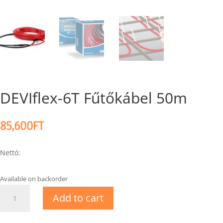
DEVIflex-6T Fűtőkábel 50m
85,600
FT
Nettó:
Available on backorder
DEVIflex-
Add to cart
6T
Fűtőkábel